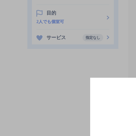
目的
2人でも個室可
サービス
指定なし