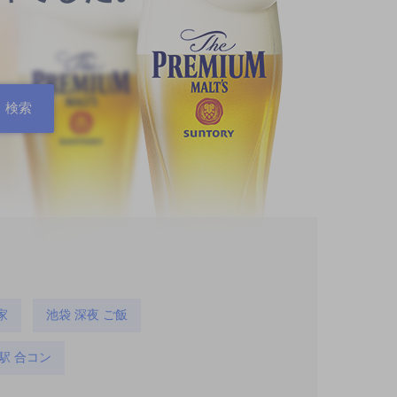
家
池袋 深夜 ご飯
駅 合コン