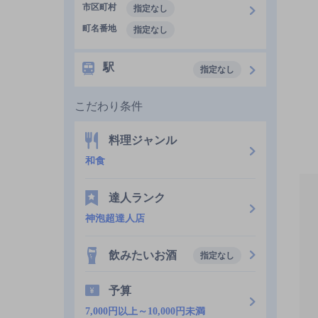
市区町村
指定なし
町名番地
指定なし
駅
指定なし
こだわり条件
料理ジャンル
和食
達人ランク
神泡超達人店
飲みたいお酒
指定なし
予算
7,000円以上～10,000円未満