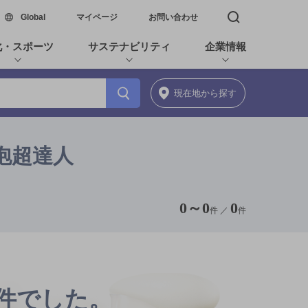
新しいウィンドウで開く
Global
マイページ
お問い合わせ
検索窓を開く
化・スポーツ
サステナビリティ
企業情報
現在地
から探す
神泡超達人
0
～
0
0
件 ／
件
0件でした。