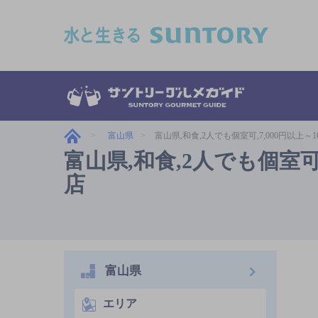
このページの本文へ移動
富山県
富山県,和食,2人でも個室可,7,000円以上～
富山県,和食,2人でも個室可,
店
富山県
エリア