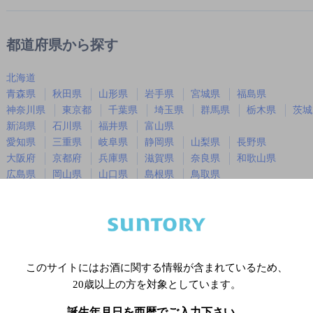
都道府県から探す
北海道
青森県
秋田県
山形県
岩手県
宮城県
福島県
神奈川県
東京都
千葉県
埼玉県
群馬県
栃木県
茨城
新潟県
石川県
福井県
富山県
愛知県
三重県
岐阜県
静岡県
山梨県
長野県
大阪府
京都府
兵庫県
滋賀県
奈良県
和歌山県
広島県
岡山県
山口県
島根県
鳥取県
徳島県
香川県
愛媛県
高知県
福岡県
佐賀県
長崎県
熊本県
大分県
宮崎県
鹿児島
沖縄県
このサイトにはお酒に関する情報が含まれているため、
20歳以上の方を対象としています。
※店舗によりハイボール取り扱い銘
誕生年月日を西暦でご入力下さい。