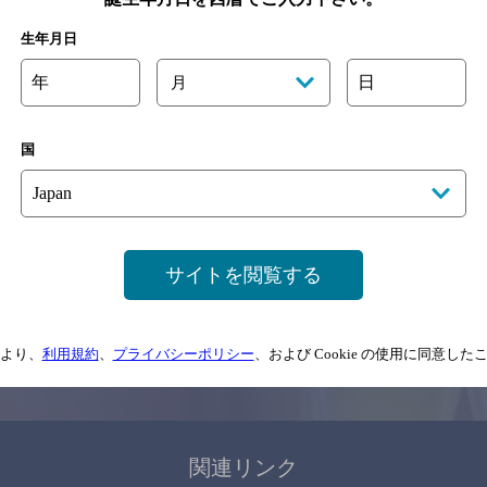
関連ページ
生年月日
年
日
月
国
サイトマップ
ご意見・ご感想
利用規約
サイトを閲覧する
情報については、
予告なしに変更されることがありますので、
念のためお店にご確
より、
利用規約
、
プライバシーポリシー
、および Cookie の使用に同意し
情報提供：ぐるなび
関連リンク