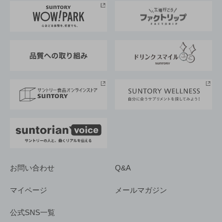
地域情報
サントリーサンバーズ大阪
サントリーが考えるサステナビリティ経営
企業概要
東京サントリーサンゴリアス
ESG情報ポータル
グループ企業一覧
サントリースポーツ
サステナビリティストーリーズ
事業所一覧
採用情報
お問い合わせ
Q&A
マイページ
メールマガジン
公式SNS一覧