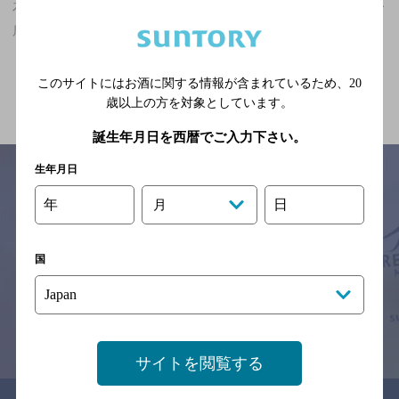
石川県,バー,ザ・プレミアム・モルツが飲める,夜景が楽しめるのお
店
関連ページ
このサイトにはお酒に関する情報が含まれているため、
20
歳以上の方を対象としています。
誕生年月日を西暦でご入力下さい。
生年月日
年
日
月
サイトマップ
ご意見・ご感想
利用規約
※それぞれのお店のメニューや営業時間などの掲載情報については、
国
予告なしに変更されることがありますので、
念のためお店にご確認の上ご来店くださいますようお願い申し上げま
す。
情報提供：ぐるなび
サイトを閲覧する