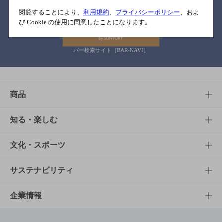
関連リンク
閲覧することにより、
利用規約
、
プライバシーポリシー
、およ
び Cookie の使用に同意したことになります。
バー検索サイト［BAR-NAVI］
商品
商品TOP
知る・楽しむ
商品一覧
知る・楽しむTOP
文化・スポーツ
商品発売情報
キャンペーン
文化・スポーツTOP
サステナビリティ
栄養成分一覧
工場見学
サントリーホール
サステナビリティTOP
企業情報
お料理・お酒レシピ
サントリー美術館
トップメッセージ
企業情報TOP