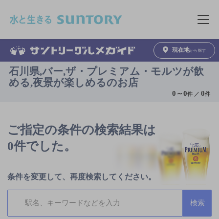
このページの本文へ移動
メニュ
現在地
から探す
石川県,バー,ザ・プレミアム・モルツが飲
める,夜景が楽しめるのお店
0
～
0
0
件 ／
件
ご指定の条件の検索結果は
0件でした。
条件を変更して、再度検索してください。