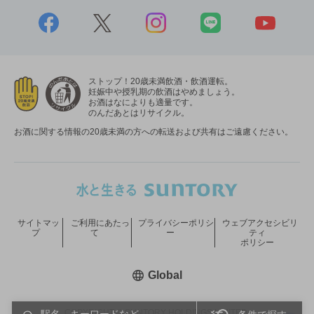
ストップ！20歳未満飲酒・飲酒運転。
妊娠中や授乳期の飲酒はやめましょう。
お酒はなによりも適量です。
のんだあとはリサイクル。
お酒に関する情報の20歳未満の方への転送および共有はご遠慮ください。
サイトマッ
ご利用にあたっ
プライバシーポリシ
ウェブアクセシビリ
プ
て
ー
ティ
ポリシー
新しいウィンドウで開く
Global
COPYRIGHT © SUNTORY HOLDINGS LIMITED.