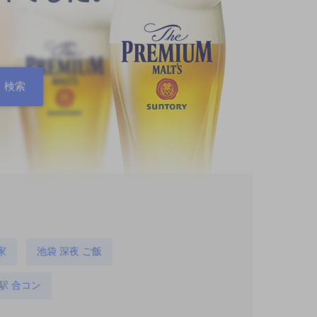
家
池袋 深夜 ご飯
駅 合コン