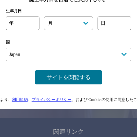
関連ページ
生年月日
年
日
月
国
サイトマップ
ご意見・ご感想
利用規約
サイトを閲覧する
情報については、
予告なしに変更されることがありますので、
念のためお店にご確
より、
利用規約
、
プライバシーポリシー
、および Cookie の使用に同意し
情報提供：ぐるなび
関連リンク