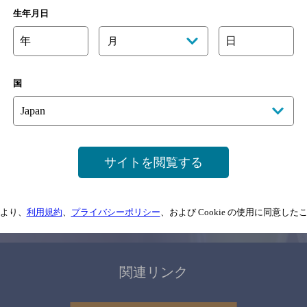
関連ページ
生年月日
年
日
月
国
サイトマップ
ご意見・ご感想
利用規約
サイトを閲覧する
情報については、
予告なしに変更されることがありますので、
念のためお店にご確
より、
利用規約
、
プライバシーポリシー
、および Cookie の使用に同意し
情報提供：ぐるなび
関連リンク