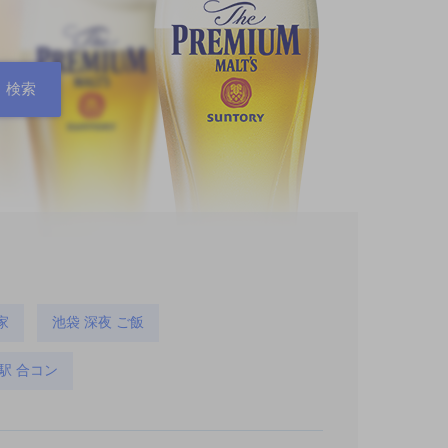
家
池袋 深夜 ご飯
駅 合コン