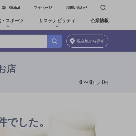
新しいウィンドウで開く
Global
マイページ
お問い合わせ
検索窓を開く
化・スポーツ
サステナビリティ
企業情報
現在地
から探す
のお店
0
～
0
0
件 ／
件
0件でした。