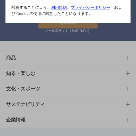
関連リンク
閲覧することにより、
利用規約
、
プライバシーポリシー
、およ
び Cookie の使用に同意したことになります。
バー検索サイト［BAR-NAVI］
商品
商品TOP
知る・楽しむ
商品一覧
知る・楽しむTOP
文化・スポーツ
商品発売情報
キャンペーン
文化・スポーツTOP
サステナビリティ
栄養成分一覧
工場見学
サントリーホール
サステナビリティTOP
企業情報
お料理・お酒レシピ
サントリー美術館
トップメッセージ
企業情報TOP