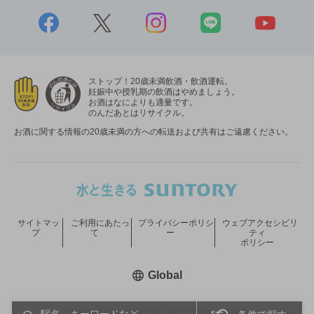
ストップ！20歳未満飲酒・飲酒運転。
妊娠中や授乳期の飲酒はやめましょう。
お酒はなによりも適量です。
のんだあとはリサイクル。
お酒に関する情報の20歳未満の方への転送および共有はご遠慮ください。
サイトマッ
ご利用にあたっ
プライバシーポリシ
ウェブアクセシビリ
プ
て
ー
ティ
ポリシー
新しいウィンドウで開く
Global
COPYRIGHT © SUNTORY HOLDINGS LIMITED.