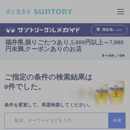
このページの本文へ移動
メニュ
現在地
から探す
福井県,掘りごたつあり,5,000円以上～7,000
円未満,クーポンありのお店
0
～
0
0
件 ／
件
ご指定の条件の検索結果は
0件でした。
条件を変更して、再度検索してください。