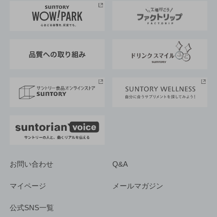
地域情報
サントリーサンバーズ大阪
サントリーが考えるサステナビリティ経営
企業概要
東京サントリーサンゴリアス
ESG情報ポータル
グループ企業一覧
サントリースポーツ
サステナビリティストーリーズ
事業所一覧
採用情報
お問い合わせ
Q&A
マイページ
メールマガジン
公式SNS一覧