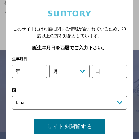
福井県,掘りごたつあり,5,000円以上～7,000円未満,クーポンありの
お店
関連ページ
このサイトにはお酒に関する情報が含まれているため、
20
歳以上の方を対象としています。
誕生年月日を西暦でご入力下さい。
生年月日
年
日
月
サイトマップ
ご意見・ご感想
利用規約
※それぞれのお店のメニューや営業時間などの掲載情報については、
国
予告なしに変更されることがありますので、
念のためお店にご確認の上ご来店くださいますようお願い申し上げま
す。
情報提供：ぐるなび
サイトを閲覧する