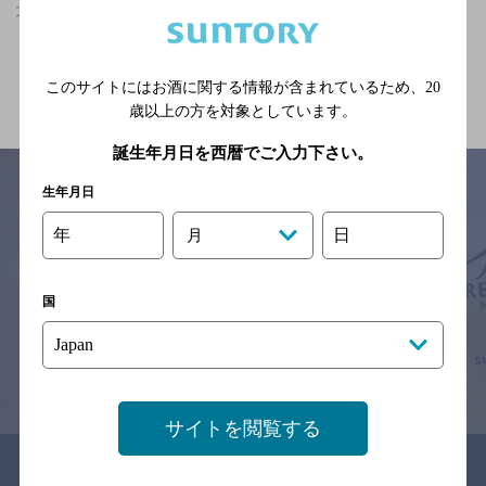
大鳥羽駅(福井県)周辺500mで合コンにおすすめのお店
関連ページ
このサイトにはお酒に関する情報が含まれているため、
20
歳以上の方を対象としています。
誕生年月日を西暦でご入力下さい。
生年月日
年
日
月
サイトマップ
ご意見・ご感想
利用規約
※それぞれのお店のメニューや営業時間などの掲載情報については、
予告なしに変更されることがありますので、
国
念のためお店にご確認の上ご来店くださいますようお願い申し上げま
す。
情報提供：ぐるなび
サイトを閲覧する
関連リンク