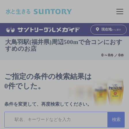
このページの本文へ移動
メニュ
現在地
から探す
大鳥羽駅(福井県)周辺500mで合コンにおす
すめのお店
0
～
0
0
件 ／
件
ご指定の条件の検索結果は
0件でした。
条件を変更して、再度検索してください。