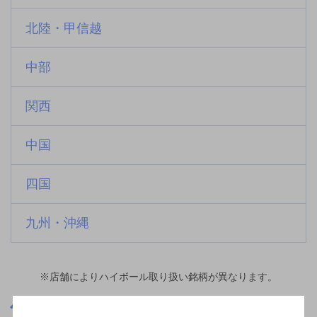
北陸・甲信越
中部
関西
中国
四国
九州・沖縄
※店舗によりハイボール取り扱い銘柄が異なります。
福井県
大鳥羽駅(福井県)周辺500m