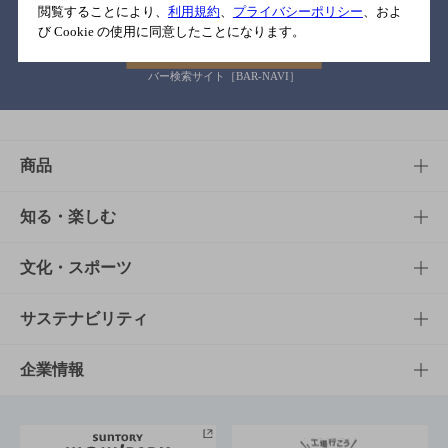
閲覧することにより、
利用規約
、
プライバシーポリシー
、およ
び Cookie の使用に同意したことになります。
バー検索サイト［BAR-NAVI］
商品
商品TOP
知る・楽しむ
商品一覧
知る・楽しむTOP
文化・スポーツ
商品発売情報
キャンペーン
文化・スポーツTOP
サステナビリティ
栄養成分一覧
工場見学
サントリーホール
サステナビリティTOP
企業情報
お料理・お酒レシピ
サントリー美術館
トップメッセージ
企業情報TOP