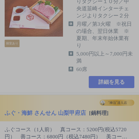
りタクシー１０分／中
央道韮崎インターチェ
ンジよりタクシー２分
月曜／第3火曜 ※祝日
の場合、翌日休業 ※
夏期、年末年始休業有
個室あり
り
5,000円以上～7,000円未
満
60席
詳細を見る
ふぐ・海鮮 さんせん 山梨甲府店
[鍋料理]
ふぐコース（1人前） 真コース：5200円(税込5720
円） 善コース：6800円（税込7480円） 美コー…