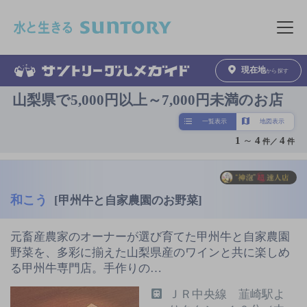
このページの本文へ移動
メニュ
現在地
から探す
山梨県で5,000円以上～7,000円未満のお店
一覧表示
地図表示
1
～
4
4
件／
件
和こう
[甲州牛と自家農園のお野菜]
元畜産農家のオーナーが選び育てた甲州牛と自家農園
野菜を、多彩に揃えた山梨県産のワインと共に楽しめ
る甲州牛専門店。手作りの…
ＪＲ中央線 韮崎駅よ