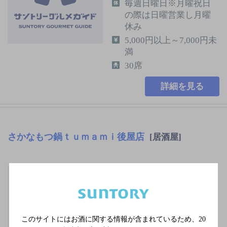
毎週日曜日※月曜祝日
の際は日曜営業し月曜
休み
5,000円以上～7,000円未
満
30席
詳細を見る
さかなもつ鍋ｔｕｍａｍｉ後屋店
[居酒屋]
ＪＲ身延線 国母駅
水曜／木曜
5,000円以上～7,000円未
満
このサイトにはお酒に関する情報が含まれているため、
20
50席