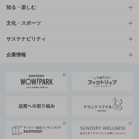
商品TOP
知る・楽しむ
商品一覧
知る・楽しむTOP
文化・スポーツ
商品発売情報
キャンペーン
文化・スポーツTOP
サステナビリティ
栄養成分一覧
工場見学
サントリーホール
サステナビリティTOP
企業情報
お料理・お酒レシピ
サントリー美術館
トップメッセージ
企業情報TOP
地域情報
サントリーサンバーズ大阪
サントリーが考えるサステナビリティ経営
企業概要
東京サントリーサンゴリアス
ESG情報ポータル
グループ企業一覧
サントリースポーツ
サステナビリティストーリーズ
事業所一覧
採用情報