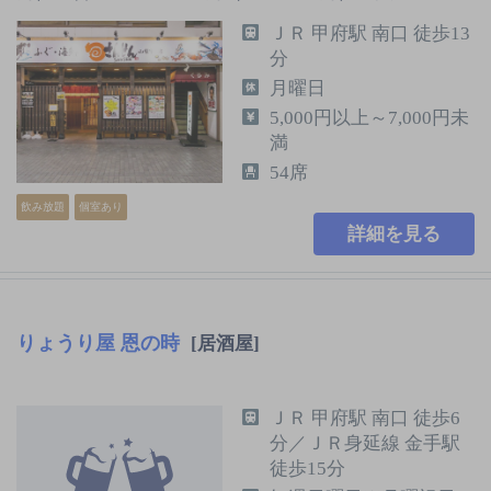
ＪＲ 甲府駅 南口 徒歩13
分
月曜日
5,000円以上～7,000円未
満
54席
飲み放題
個室あり
詳細を見る
りょうり屋 恩の時
[居酒屋]
ＪＲ 甲府駅 南口 徒歩6
分／ＪＲ身延線 金手駅
徒歩15分