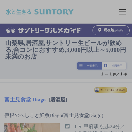
このページの本文へ移動
メニュ
現在地
から探す
山梨県,居酒屋,サントリー生ビールが飲め
る,合コンにおすすめ,3,000円以上～5,000円
未満のお店
一覧表示
地図表示
1
～
1
1
件／
件
富士見食堂 Diago
[居酒屋]
伊根のへしこと鮮魚Diago(富士見食堂Diago)
ＪＲ 甲府駅 徒歩24分／