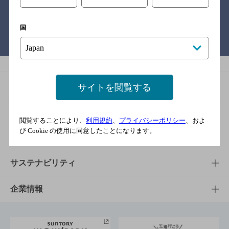
国
バー検索サイト［BAR-NAVI］
商品
サイトを閲覧する
商品TOP
知る・楽しむ
閲覧することにより、
利用規約
、
プライバシーポリシー
、およ
び Cookie の使用に同意したことになります。
商品一覧
知る・楽しむTOP
文化・スポーツ
商品発売情報
キャンペーン
文化・スポーツTOP
サステナビリティ
栄養成分一覧
工場見学
サントリーホール
サステナビリティTOP
企業情報
お料理・お酒レシピ
サントリー美術館
トップメッセージ
企業情報TOP