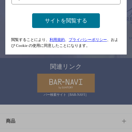
サイトマップ
ご意見・ご感想
利用規約
※それぞれのお店のメニューや営業時間などの掲載情報については、
予告なしに変更されることがありますので、
サイトを閲覧する
念のためお店にご確認の上ご来店くださいますようお願い申し上げま
す。
閲覧することにより、
利用規約
、
プライバシーポリシー
、およ
情報提供：ぐるなび
び Cookie の使用に同意したことになります。
関連リンク
バー検索サイト［BAR-NAVI］
商品