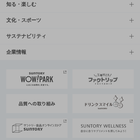
商品TOP
知る・楽しむ
商品一覧
知る・楽しむTOP
文化・スポーツ
商品発売情報
キャンペーン
文化・スポーツTOP
サステナビリティ
栄養成分一覧
工場見学
サントリーホール
サステナビリティTOP
企業情報
お料理・お酒レシピ
サントリー美術館
トップメッセージ
企業情報TOP
地域情報
サントリーサンバーズ大阪
サントリーが考えるサステナビリティ経営
企業概要
東京サントリーサンゴリアス
ESG情報ポータル
グループ企業一覧
サントリースポーツ
サステナビリティストーリーズ
事業所一覧
採用情報