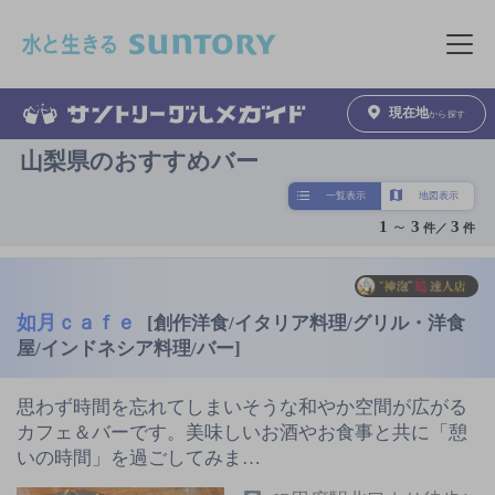
このページの本文へ移動
メニュ
現在地
から探す
山梨県のおすすめバー
一覧表示
地図表示
1
～
3
3
件／
件
如月ｃａｆｅ
[創作洋食/イタリア料理/グリル・洋食
屋/インドネシア料理/バー]
思わず時間を忘れてしまいそうな和やか空間が広がる
カフェ＆バーです。美味しいお酒やお食事と共に「憩
いの時間」を過ごしてみま…