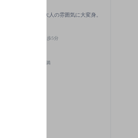
ーアルオープンし、大人の雰囲気に大変身。
ＪＲ中央線甲府駅より徒歩5分
日曜／祝日
,000円以上～5,000円未満
86席
酒