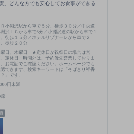
麦」どんな方でも安心してお食事ができる
ＪＲ小淵沢駅から車で５分、徒歩３０分／中央道
小淵沢ＩＣから車で3分／小淵沢道の駅から車で１
分、徒歩１５分／ホテルリゾナーレから車で２
分、徒歩２０分
水曜日、木曜日 ★定休日が祝祭日の場合は営
業。定休日・時間外は、予約優先営業しておりま
す、お電話でご確認ください。ホームページでも
確認できます、検索キーワードは「そばきり祥香
ＨＰ」です。
,000円未満
0席
酒