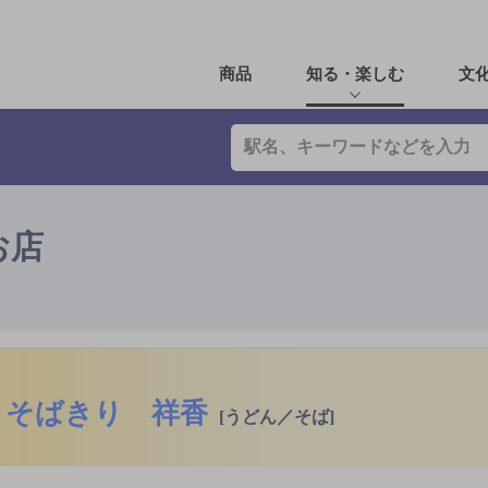
商品
知る・楽しむ
文
お店
そばきり 祥香
[うどん／そば]