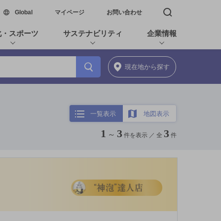
新しいウィンドウで開く
Global
マイページ
お問い合わせ
検索窓を開く
化・スポーツ
サステナビリティ
企業情報
現在地
から探す
一覧表示
地図表示
1
3
3
～
件を表示 ／
全
件