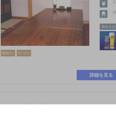
3
5
飲めるお
個室あり
クーポン
詳細を見る
そば旬菜 奥京
[そば居酒屋]