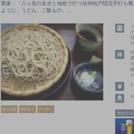
蕎麦：「八ヶ岳の名水と地粉で打つ信州純戸隠流手打ち蕎
ように、うどん、ご飯もの、…
2
3
飲み放題
個室あり
クーポン
飲めるお