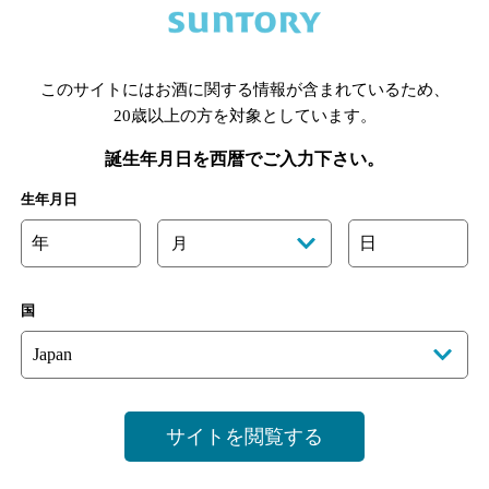
甲府駅より徒歩5分。老舗そば屋が今月より個室がリニュ
甲府とりもつ煮を始め魅力ある…
このサイトにはお酒に関する情報が含まれているため、
20歳以上の方を対象としています。
誕生年月日を西暦でご入力下さい。
生年月日
3
年
日
月
1
国
飲めるお
サイトを閲覧する
飲み放題
個室あり
クーポン