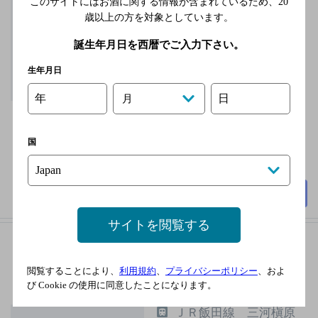
このサイトにはお酒に関する情報が含まれているため、
20
駅／ＪＲ信越本線 長
歳以上の方を対象としています。
野駅／ＪＲ長野新幹
線 長野駅／長野電鉄
誕生年月日を西暦でご入力下さい。
長野線 市役所前駅／
生年月日
長野電鉄長野線 権堂
駅
年
日
月
無休
3,000円以上～5,000円未
国
満
200席
詳細を見る
サイトを閲覧する
Ｂａｒ Ｈｅｕｒｅｕｘウールー
[ダイニングバー]
閲覧することにより、
利用規約
、
プライバシーポリシー
、およ
び Cookie の使用に同意したことになります。
ＪＲ飯田線 三河槇原