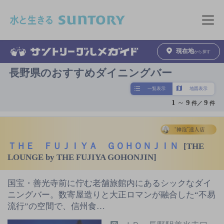
このページの本文へ移動
メニュ
現在地
から探す
長野県のおすすめダイニングバー
一覧表示
地図表示
1
～
9
9
件／
件
ＴＨＥ ＦＵＪＩＹＡ ＧＯＨＯＮＪＩＮ
[THE
LOUNGE by THE FUJIYA GOHONJIN]
国宝・善光寺前に佇む老舗旅館内にあるシックなダイ
ニングバー。数寄屋造りと大正ロマンが融合した“不易
流行”の空間で、信州食…