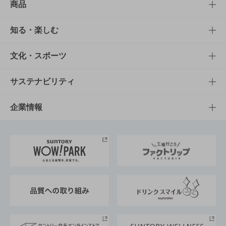
商品
商品TOP
知る・楽しむ
商品一覧
知る・楽しむTOP
文化・スポーツ
商品発売情報
キャンペーン
文化・スポーツTOP
サステナビリティ
栄養成分一覧
工場見学
サントリーホール
サステナビリティTOP
企業情報
お料理・お酒レシピ
サントリー美術館
トップメッセージ
企業情報TOP
地域情報
サントリーサンバーズ大阪
サントリーが考えるサステナビリティ経営
企業概要
東京サントリーサンゴリアス
ESG情報ポータル
グループ企業一覧
サントリースポーツ
サステナビリティストーリーズ
事業所一覧