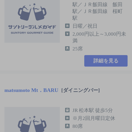
駅／ＪＲ飯田線 飯田
駅／ＪＲ飯田線 桜町
駅
日曜／祝日
2,000円以上～3,000円未
満
25席
詳細を見る
matsumoto Mt．BARU
[ダイニングバー]
JR 松本駅 徒歩5分
※月2回月曜日定休
80席