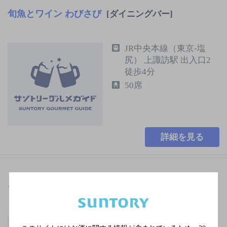
旬魚とワイン わびさび
[ダイニングバー]
JR中央本線（東京-塩
尻） 上諏訪駅 出入口2
徒歩4分
50席
詳細を見る
ライブハウス Ｊ
[ダイニングバー]
長野電鉄長野線 長野