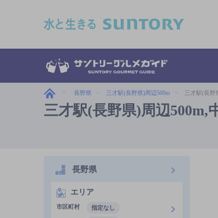
このページの本文へ移動
長野県
三才駅(長野県)周辺500m
三才駅(長野
三才駅(長野県)周辺500
長野県
エリア
市区町村
指定なし