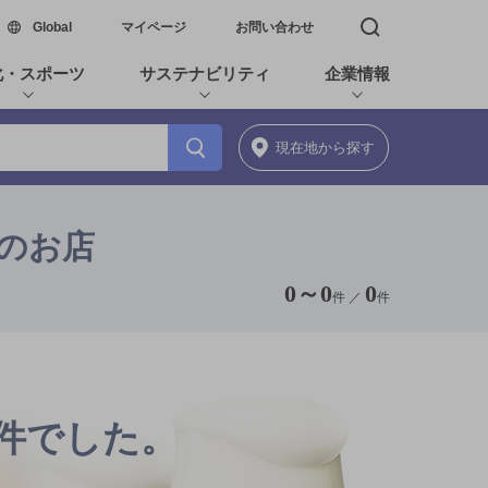
新しいウィンドウで開く
Global
マイページ
お問い合わせ
検索窓を開く
化・スポーツ
サステナビリティ
企業情報
現在地
から探す
キのお店
0
～
0
0
件 ／
件
0件でした。