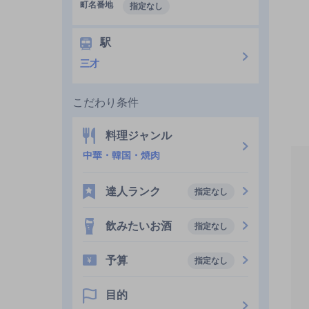
町名番地
指定なし
駅
三才
こだわり条件
料理ジャンル
中華・韓国・焼肉
達人ランク
指定なし
飲みたいお酒
指定なし
予算
指定なし
目的