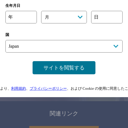
関連ページ
生年月日
年
日
月
国
サイトマップ
ご意見・ご感想
利用規約
サイトを閲覧する
情報については、
予告なしに変更されることがありますので、
念のためお店にご確
より、
利用規約
、
プライバシーポリシー
、および Cookie の使用に同意し
情報提供：ぐるなび
関連リンク