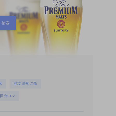
家
池袋 深夜 ご飯
駅 合コン