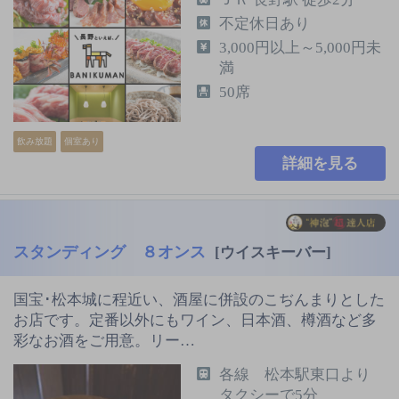
不定休日あり
3,000円以上～5,000円未
満
50席
飲み放題
個室あり
詳細を見る
スタンディング ８オンス
[ウイスキーバー]
国宝･松本城に程近い、酒屋に併設のこぢんまりとした
お店です。定番以外にもワイン、日本酒、樽酒など多
彩なお酒をご用意。リー…
各線 松本駅東口より
タクシーで5分