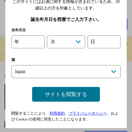
このサイトにはお酒に関する情報が含まれているため、
20
満
歳以上の方を対象としています。
33席
誕生年月日を西暦でご入力下さい。
詳細を見る
生年月日
年
日
月
ふか尾
[高級和業態]
国
甘くとろける触感！本物の飛騨牛のおいしさをお届
け。すき焼き・しゃぶしゃぶ・ステーキでどうぞ
ＪＲ大糸線 一日市場駅
徒歩36分
サイトを閲覧する
不定休日あり
5,000円以上～7,000円未
閲覧することにより、
利用規約
、
プライバシーポリシー
、およ
満
び Cookie の使用に同意したことになります。
50席