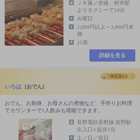
ＪＲ篠ノ井線 村井駅
よりタクシーで10分
火曜日
2,000円以上～3,000円未
満
25席
詳細を見る
いろは
[おでん]
おでん、お刺身、お母さんの煮物など、手作りお料理
でカウンターで1人飲みも堪能できます。
長野電鉄長野線 長野駅
出入口3 徒歩1分
土／日／祝日