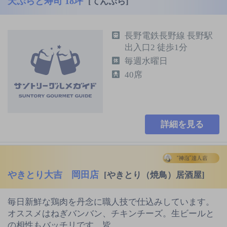
天ぷらと寿司 18坪
[てんぷら]
長野電鉄長野線 長野駅
出入口2 徒歩1分
毎週水曜日
40席
詳細を見る
やきとり大吉 岡田店
[やきとり（焼鳥）居酒屋]
毎日新鮮な鶏肉を丹念に職人技で仕込みしています。
オススメはねぎバンバン、チキンチーズ。生ビールと
の相性もバッチリです。皆…