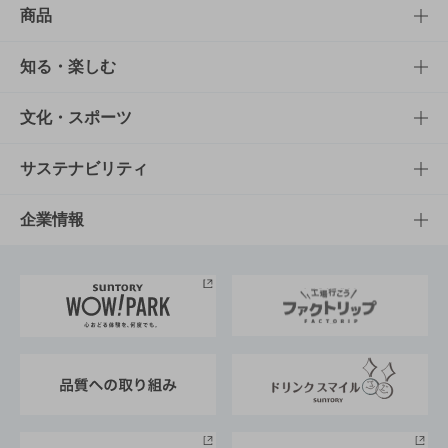
商品
商品TOP
知る・楽しむ
商品一覧
知る・楽しむTOP
文化・スポーツ
商品発売情報
キャンペーン
文化・スポーツTOP
サステナビリティ
栄養成分一覧
工場見学
サントリーホール
サステナビリティTOP
企業情報
お料理・お酒レシピ
サントリー美術館
トップメッセージ
企業情報TOP
地域情報
サントリーサンバーズ大阪
サントリーが考えるサステナビリティ経営
企業概要
東京サントリーサンゴリアス
ESG情報ポータル
グループ企業一覧
サントリースポーツ
サステナビリティストーリーズ
事業所一覧