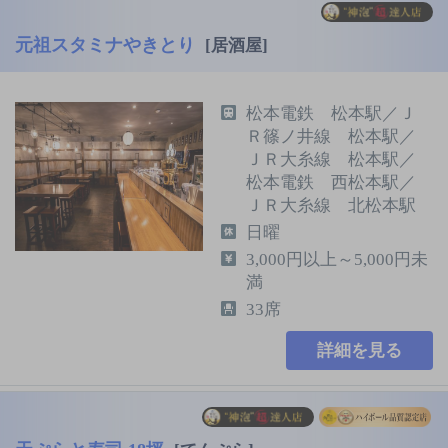
元祖スタミナやきとり
[居酒屋]
松本電鉄 松本駅／Ｊ
Ｒ篠ノ井線 松本駅／
ＪＲ大糸線 松本駅／
松本電鉄 西松本駅／
ＪＲ大糸線 北松本駅
日曜
3,000円以上～5,000円未
満
33席
詳細を見る