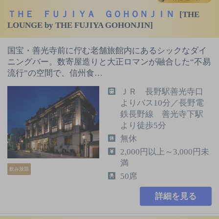
ＴＨＥ ＦＵＪＩＹＡ ＧＯＨＯＮＪＩＮ
[THE
LOUNGE by THE FUJIYA GOHONJIN]
国宝・善光寺前に佇む老舗旅館内にあるシックなダイ
ニングバー。数寄屋造りと大正ロマンが融合した“不易
流行”の空間で、信州食…
ＪＲ 長野駅善光寺口
よりバス10分／長野電
鉄長野線 善光寺下駅
より徒歩5分
無休
2,000円以上～3,000円未
満
飲み放題
50席
詳細を見る