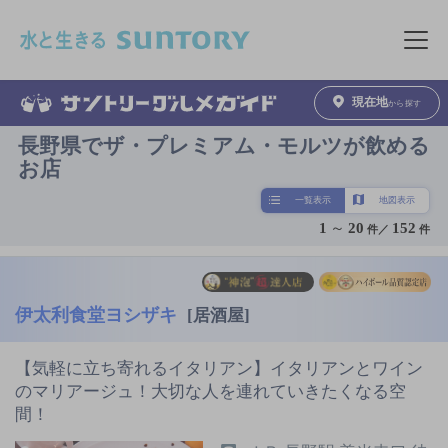
このページの本文へ移動
メニュ
現在地
から探す
長野県でザ・プレミアム・モルツが飲める
お店
一覧表示
地図表示
1
～
20
152
件／
件
伊太利食堂ヨシザキ
[居酒屋]
【気軽に立ち寄れるイタリアン】イタリアンとワイン
のマリアージュ！大切な人を連れていきたくなる空
間！