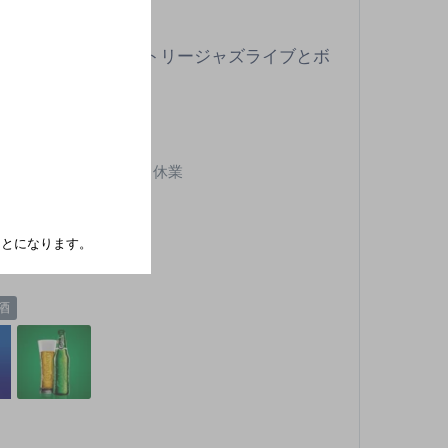
2・4日曜日にカントリージャズライブとボ
JR線岐阜駅徒歩5分
不定休／第1・第3日曜日休業
,000円未満
たことになります。
7席
酒