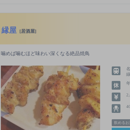
縁屋
[居酒屋]
噛めば噛むほど味わい深くなる絶品焼鳥
2
4
飲めるお