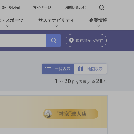
新しいウィンドウで開く
Global
マイページ
お問い合わせ
検索窓を開く
化・スポーツ
サステナビリティ
企業情報
現在地
から探す
一覧表示
地図表示
1
20
28
～
件を表示 ／
全
件