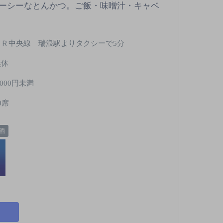
ーシーなとんかつ。ご飯・味噌汁・キャベ
ＪＲ中央線 瑞浪駅よりタクシーで5分
無休
,000円未満
0席
酒