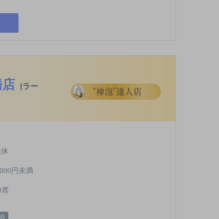
橋店
[ラー
無休
,000円未満
0席
酒