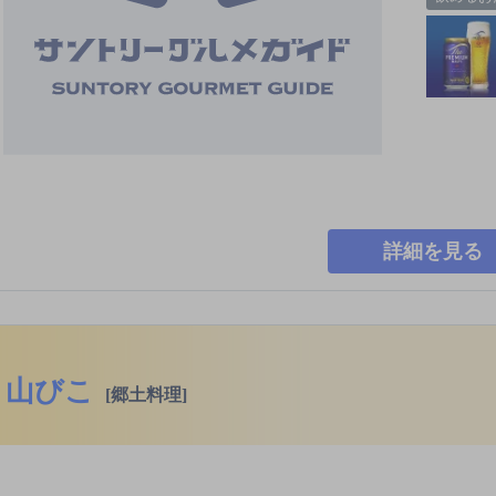
詳細を見る
山びこ
[郷土料理]