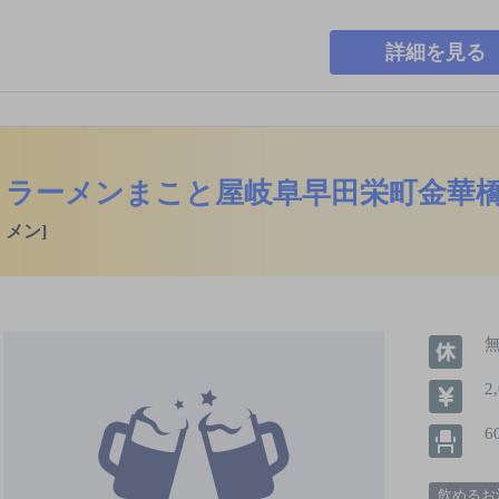
詳細を見る
ラーメンまこと屋岐阜早田栄町金華
メン]
2
6
飲めるお