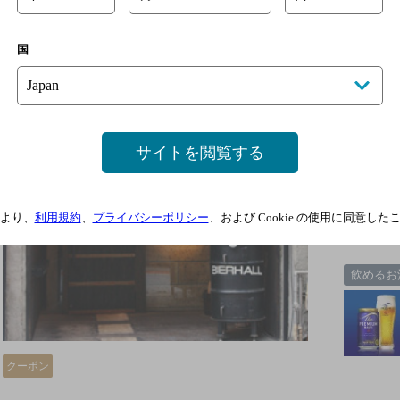
キャッシュオンデリバリーの明朗会計システム。月2回、第
国
サノヴァライブを行ってます…
サイトを閲覧する
2
より、
利用規約
、
プライバシーポリシー
、および Cookie の使用に同意し
3
飲めるお
クーポン