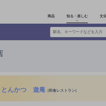
商品
知る・楽しむ
文
店
とんかつ 遊庵
[和食レストラン]