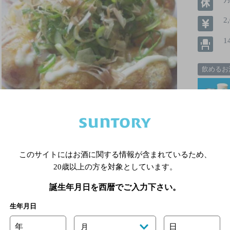
2
1
飲めるお
詳細を見る
このサイトにはお酒に関する情報が含まれているため、
20歳以上の方を対象としています。
誕生年月日を西暦でご入力下さい。
生年月日
ＢＩＥＲＨＡＬＬ
[ビアホール]
年
日
月