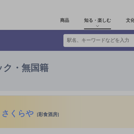
商品
知る・楽しむ
文
ック・無国籍
さくらや
[彩食酒房]