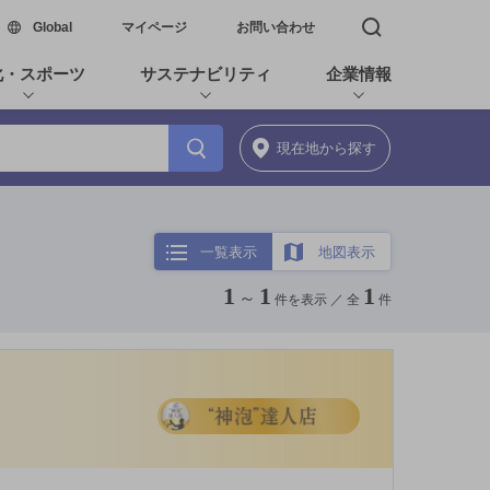
新しいウィンドウで開く
Global
マイページ
お問い合わせ
検索窓を開く
化・スポーツ
サステナビリティ
企業情報
現在地
から探す
一覧表示
地図表示
1
1
1
～
件を表示 ／
全
件