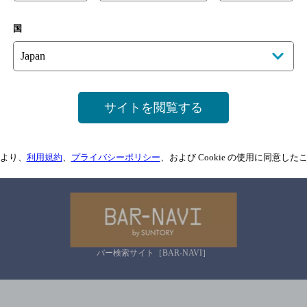
国
サイトマップ
ご意見・ご感想
利用規約
情報については、
予告なしに変更されることがありますので、
念のためお店にご確
サイトを閲覧する
情報提供：ぐるなび
より、
利用規約
、
プライバシーポリシー
、および Cookie の使用に同意し
関連リンク
バー検索サイト［BAR-NAVI］