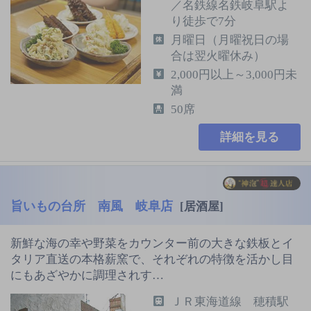
／名鉄線名鉄岐阜駅よ
り徒歩で7分
月曜日（月曜祝日の場
合は翌火曜休み）
2,000円以上～3,000円未
満
50席
詳細を見る
旨いもの台所 南風 岐阜店
[居酒屋]
新鮮な海の幸や野菜をカウンター前の大きな鉄板とイ
タリア直送の本格薪窯で、それぞれの特徴を活かし目
にもあざやかに調理されす…
ＪＲ東海道線 穂積駅