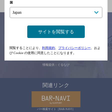
国
サイトを閲覧する
サイトマップ
ご意見・ご感想
利用規約
※それぞれのお店のメニューや営業時間などの掲載情報については、
予告なしに変更されることがありますので、
閲覧することにより、
利用規約
、
プライバシーポリシー
、およ
念のためお店にご確認の上ご来店くださいますようお願い申し上げま
び Cookie の使用に同意したことになります。
す。
情報提供：ぐるなび
関連リンク
バー検索サイト［BAR-NAVI］