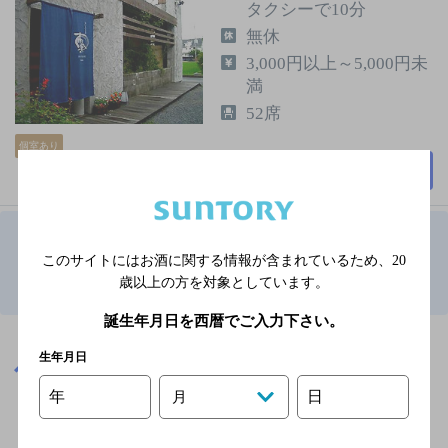
タクシーで10分
無休
3,000円以上～5,000円未
満
52席
個室あり
詳細を見る
1
このサイトにはお酒に関する情報が含まれているため、
20
歳以上の方を対象としています。
岐阜県でオープンエアなフンイキのお店TOP
誕生年月日を西暦でご入力下さい。
※店舗によりハイボール取り扱い銘柄が異なります。
生年月日
岐阜県
岐阜県でオープンエアなフンイキのお店
年
日
月
関連ページ