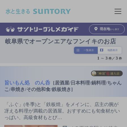
このページの本文へ移動
メニュ
現在地
から探す
岐阜県でオープンエアなフンイキのお店
一覧表示
地図表示
1
～
3
3
件／
件
旨いもん処 のん呑
[居酒屋/日本料理/鍋料理/ちゃん
こ/串焼き/その他和食/鉄板焼き]
「ふぐ」(冬季)と「鉄板焼」をメインに、店主の腕が
冴える料理が満載の居酒屋。おすすめにも旬食材がい
っぱい、高級食材もとび…