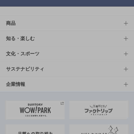
商品
商品TOP
知る・楽しむ
商品一覧
知る・楽しむTOP
文化・スポーツ
商品発売情報
キャンペーン
文化・スポーツTOP
サステナビリティ
栄養成分一覧
工場見学
サントリーホール
サステナビリティTOP
企業情報
お料理・お酒レシピ
サントリー美術館
トップメッセージ
企業情報TOP
地域情報
サントリーサンバーズ大阪
サントリーが考えるサステナビリティ経営
企業概要
東京サントリーサンゴリアス
ESG情報ポータル
グループ企業一覧