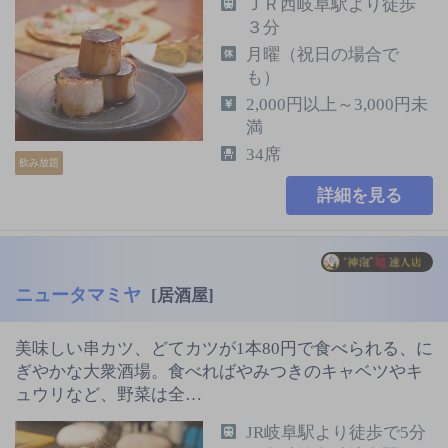
ＪＲ西岐阜駅より徒歩
３分
月曜（祝日の場合で
も）
2,000円以上～3,000円未
満
34席
飲み放題
詳細を見る
ニュータマミヤ
[居酒屋]
美味しい串カツ、どてカツが1本80円で食べられる、に
ぎやかな大衆酒場。食べればやみつきのキャベツやキ
ュウリなど、野菜は全…
JR岐阜駅より徒歩で5分