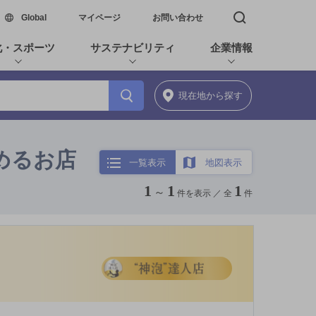
新しいウィンドウで開く
Global
マイページ
お問い合わせ
検索窓を開く
化・スポーツ
サステナビリティ
企業情報
現在地
から探す
めるお店
一覧表示
地図表示
1
1
1
～
件を表示 ／
全
件