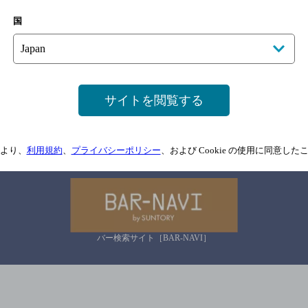
国
サイトマップ
ご意見・ご感想
利用規約
情報については、
予告なしに変更されることがありますので、
念のためお店にご確
情報提供：ぐるなび
サイトを閲覧する
関連リンク
より、
利用規約
、
プライバシーポリシー
、および Cookie の使用に同意し
バー検索サイト［BAR-NAVI］