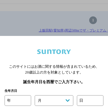
1
上飯田駅(愛知県)周辺500mでザ・プレミアム
※店舗によりハイボール取り扱い銘
関連ページ
このサイトにはお酒に関する情報が含まれているため、
20歳以上の方を対象としています。
誕生年月日を西暦でご入力下さい。
生年月日
年
日
月