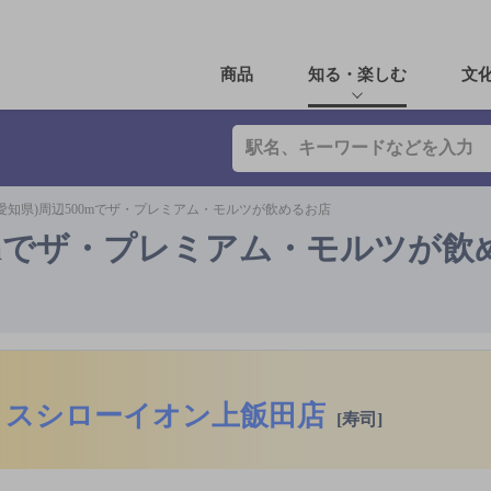
商品
知る・楽しむ
文
愛知県)周辺500mでザ・プレミアム・モルツが飲めるお店
00mでザ・プレミアム・モルツが飲
スシローイオン上飯田店
[寿司]