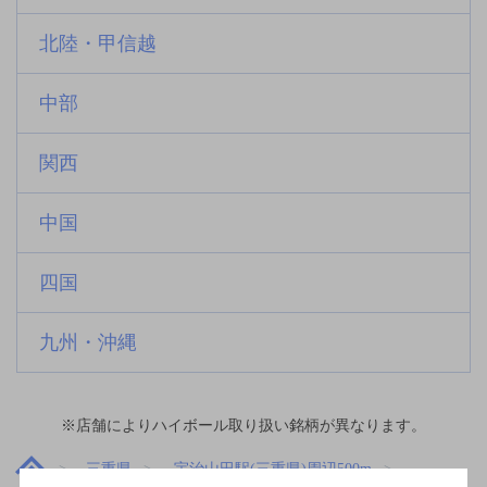
北陸・甲信越
中部
関西
中国
四国
九州・沖縄
※店舗によりハイボール取り扱い銘柄が異なります。
三重県
宇治山田駅(三重県)周辺500m