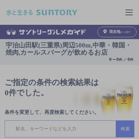
このページの本文へ移動
メニュ
現在地
から探す
宇治山田駅(三重県)周辺500m,中華・韓国・
焼肉,カールスバーグが飲めるお店
0
～
0
0
件 ／
件
ご指定の条件の検索結果は
0件でした。
条件を変更して、再度検索してください。