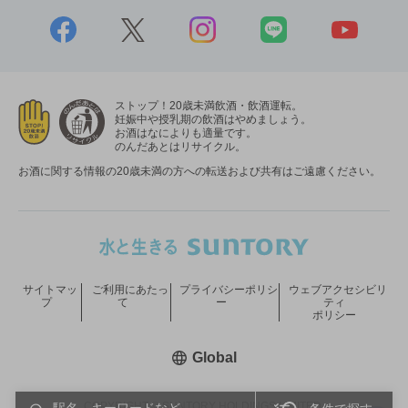
ストップ！20歳未満飲酒・飲酒運転。
妊娠中や授乳期の飲酒はやめましょう。
お酒はなによりも適量です。
のんだあとはリサイクル。
お酒に関する情報の20歳未満の方への転送および共有はご遠慮ください。
サイトマッ
ご利用にあたっ
プライバシーポリシ
ウェブアクセシビリ
プ
て
ー
ティ
ポリシー
新しいウィンドウで開く
Global
COPYRIGHT © SUNTORY HOLDINGS LIMITED.