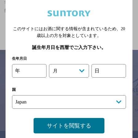
宇治山田駅(三重県)周辺500m,中華・韓国・焼肉,カールスバーグが
飲めるお店
関連ページ
このサイトにはお酒に関する情報が含まれているため、
20
歳以上の方を対象としています。
誕生年月日を西暦でご入力下さい。
生年月日
年
日
月
サイトマップ
ご意見・ご感想
利用規約
※それぞれのお店のメニューや営業時間などの掲載情報については、
国
予告なしに変更されることがありますので、
念のためお店にご確認の上ご来店くださいますようお願い申し上げま
す。
情報提供：ぐるなび
サイトを閲覧する