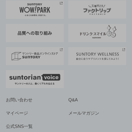
地域情報
サントリーサンバーズ大阪
サントリーが考えるサステナビリティ経営
企業概要
東京サントリーサンゴリアス
ESG情報ポータル
グループ企業一覧
サントリースポーツ
サステナビリティストーリーズ
事業所一覧
採用情報
お問い合わせ
Q&A
マイページ
メールマガジン
公式SNS一覧