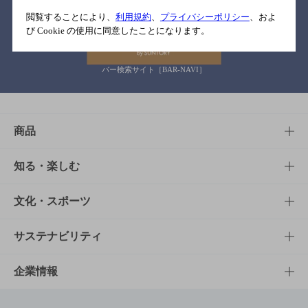
関連リンク
閲覧することにより、
利用規約
、
プライバシーポリシー
、およ
び Cookie の使用に同意したことになります。
バー検索サイト［BAR-NAVI］
商品
商品TOP
知る・楽しむ
商品一覧
知る・楽しむTOP
文化・スポーツ
商品発売情報
キャンペーン
文化・スポーツTOP
サステナビリティ
栄養成分一覧
工場見学
サントリーホール
サステナビリティTOP
企業情報
お料理・お酒レシピ
サントリー美術館
トップメッセージ
企業情報TOP