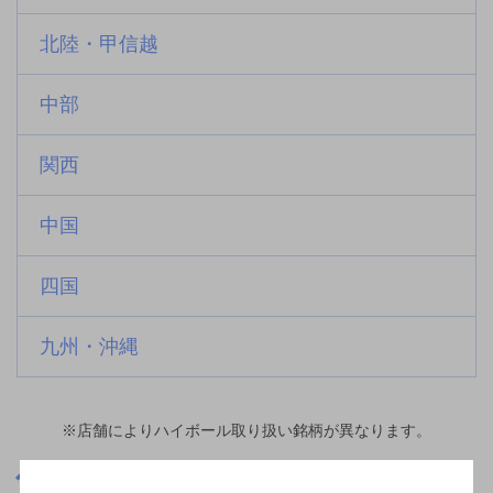
北陸・甲信越
中部
関西
中国
四国
九州・沖縄
※店舗によりハイボール取り扱い銘柄が異なります。
三重県
宇治山田駅(三重県)周辺500m