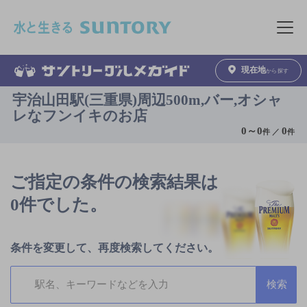
このページの本文へ移動
メニュ
現在地
から探す
宇治山田駅(三重県)周辺500m,バー,オシャ
レなフンイキのお店
0
～
0
0
件 ／
件
ご指定の条件の検索結果は
0件でした。
条件を変更して、再度検索してください。