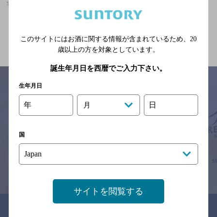
宇治山田駅(三重県)周辺500m,バー,オシャレなフンイキのお店
関連ページ
このサイトにはお酒に関する情報が含まれているため、
20
歳以上の方を対象としています。
誕生年月日を西暦でご入力下さい。
生年月日
年
日
月
サイトマップ
ご意見・ご感想
利用規約
※それぞれのお店のメニューや営業時間などの掲載情報については、
予告なしに変更されることがありますので、
国
念のためお店にご確認の上ご来店くださいますようお願い申し上げま
す。
情報提供：ぐるなび
サイトを閲覧する
関連リンク