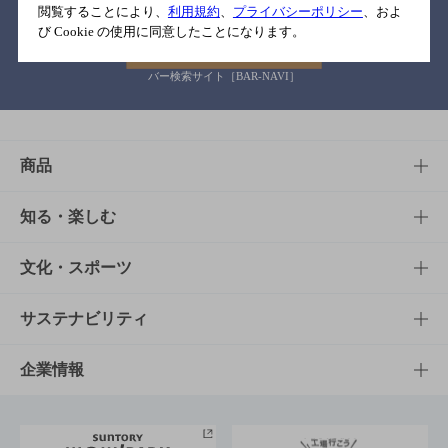
閲覧することにより、
利用規約
、
プライバシーポリシー
、およ
び Cookie の使用に同意したことになります。
バー検索サイト［BAR-NAVI］
商品
商品TOP
知る・楽しむ
商品一覧
知る・楽しむTOP
文化・スポーツ
商品発売情報
キャンペーン
文化・スポーツTOP
サステナビリティ
栄養成分一覧
工場見学
サントリーホール
サステナビリティTOP
企業情報
お料理・お酒レシピ
サントリー美術館
トップメッセージ
企業情報TOP