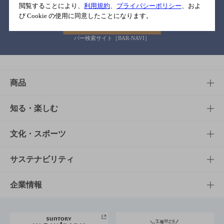
閲覧することにより、
利用規約
、
プライバシーポリシー
、およ
び Cookie の使用に同意したことになります。
バー検索サイト［BAR-NAVI］
商品
商品TOP
知る・楽しむ
商品一覧
知る・楽しむTOP
文化・スポーツ
商品発売情報
キャンペーン
文化・スポーツTOP
サステナビリティ
栄養成分一覧
工場見学
サントリーホール
サステナビリティTOP
企業情報
お料理・お酒レシピ
サントリー美術館
トップメッセージ
企業情報TOP