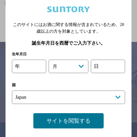
西藤原駅(三重県)周辺500mで掘りごたつありのお店
関連ページ
このサイトにはお酒に関する情報が含まれているため、
20
歳以上の方を対象としています。
誕生年月日を西暦でご入力下さい。
生年月日
年
日
月
サイトマップ
ご意見・ご感想
利用規約
※それぞれのお店のメニューや営業時間などの掲載情報については、
予告なしに変更されることがありますので、
国
念のためお店にご確認の上ご来店くださいますようお願い申し上げま
す。
情報提供：ぐるなび
サイトを閲覧する
関連リンク