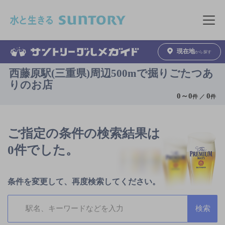
このページの本文へ移動
メニュ
現在地
から探す
西藤原駅(三重県)周辺500mで掘りごたつあ
りのお店
0
～
0
0
件 ／
件
ご指定の条件の検索結果は
0件でした。
条件を変更して、再度検索してください。