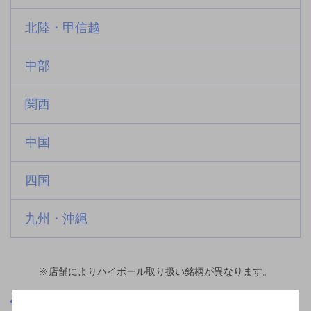
北陸・甲信越
中部
関西
中国
四国
九州・沖縄
※店舗によりハイボール取り扱い銘柄が異なります。
三重県
西藤原駅(三重県)周辺500m