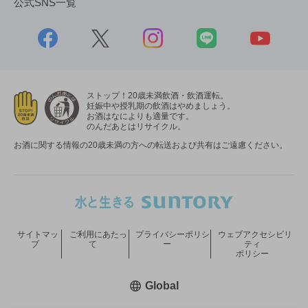
公式SNS一覧
ストップ！20歳未満飲酒・飲酒運転。
妊娠中や授乳期の飲酒はやめましょう。
お酒はなによりも適量です。
のんだあとはリサイクル。
お酒に関する情報の20歳未満の方への転送および共有はご遠慮ください。
サイトマッ
ご利用にあたっ
プライバシーポリシ
ウェブアクセシビリ
プ
て
ー
ティ
ポリシー
新しいウィンドウで開く
Global