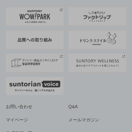
お料理・お酒レシピ
サントリー美術館
トップメッセージ
企業情報TOP
地域情報
サントリーサンバーズ大阪
サントリーが考えるサステナビリティ経営
企業概要
東京サントリーサンゴリアス
ESG情報ポータル
グループ企業一覧
サントリースポーツ
サステナビリティストーリーズ
事業所一覧
採用情報
お問い合わせ
Q&A
マイページ
メールマガジン