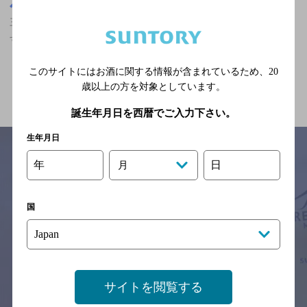
三重県
三重県,カフェ,マスターズドリームが飲める,結婚式の2次会におす
すめ,飲み放題ありの神泡超達人店
このサイトにはお酒に関する情報が含まれているため、
20
関連ページ
歳以上の方を対象としています。
誕生年月日を西暦でご入力下さい。
生年月日
年
日
月
サイトマップ
ご意見・ご感想
利用規約
※それぞれのお店のメニューや営業時間などの掲載情報については、
国
予告なしに変更されることがありますので、
念のためお店にご確認の上ご来店くださいますようお願い申し上げま
す。
情報提供：ぐるなび
サイトを閲覧する