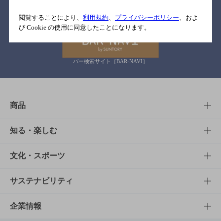
関連リンク
閲覧することにより、
利用規約
、
プライバシーポリシー
、およ
び Cookie の使用に同意したことになります。
バー検索サイト［BAR-NAVI］
商品
商品TOP
知る・楽しむ
商品一覧
知る・楽しむTOP
文化・スポーツ
商品発売情報
キャンペーン
文化・スポーツTOP
サステナビリティ
栄養成分一覧
工場見学
サントリーホール
サステナビリティTOP
企業情報