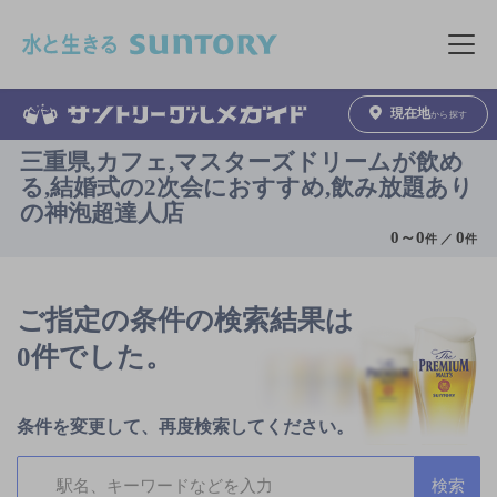
このページの本文へ移動
メニュ
現在地
から探す
三重県,カフェ,マスターズドリームが飲め
る,結婚式の2次会におすすめ,飲み放題あり
の神泡超達人店
0
～
0
0
件 ／
件
ご指定の条件の検索結果は
0件でした。
条件を変更して、再度検索してください。