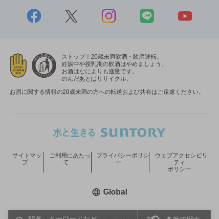
ストップ！20歳未満飲酒・飲酒運転。
妊娠中や授乳期の飲酒はやめましょう。
お酒はなによりも適量です。
のんだあとはリサイクル。
お酒に関する情報の20歳未満の方への転送および共有はご遠慮ください。
サイトマッ
ご利用にあたっ
プライバシーポリシ
ウェブアクセシビリ
プ
て
ー
ティ
ポリシー
新しいウィンドウで開く
Global
COPYRIGHT © SUNTORY HOLDINGS LIMITED.