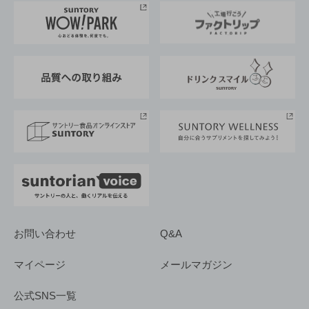
地域情報
サントリーサンバーズ大阪
サントリーが考えるサステナビリティ経営
企業概要
東京サントリーサンゴリアス
ESG情報ポータル
グループ企業一覧
サントリースポーツ
サステナビリティストーリーズ
事業所一覧
採用情報
お問い合わせ
Q&A
マイページ
メールマガジン
公式SNS一覧