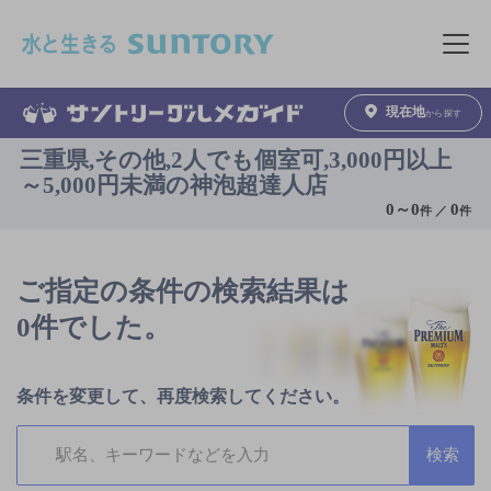
このページの本文へ移動
メニュ
現在地
から探す
三重県,その他,2人でも個室可,3,000円以上
～5,000円未満の神泡超達人店
0
～
0
0
件 ／
件
ご指定の条件の検索結果は
0件でした。
条件を変更して、再度検索してください。