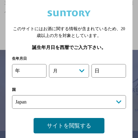
三重県,その他,2人でも個室可,3,000円以上～5,000円未満の神泡超達
人店
関連ページ
このサイトにはお酒に関する情報が含まれているため、
20
歳以上の方を対象としています。
誕生年月日を西暦でご入力下さい。
生年月日
年
日
月
サイトマップ
ご意見・ご感想
利用規約
※それぞれのお店のメニューや営業時間などの掲載情報については、
国
予告なしに変更されることがありますので、
念のためお店にご確認の上ご来店くださいますようお願い申し上げま
す。
情報提供：ぐるなび
サイトを閲覧する