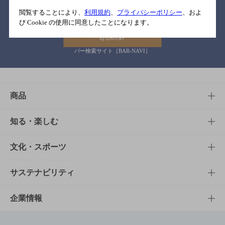
関連リンク
閲覧することにより、
利用規約
、
プライバシーポリシー
、およ
び Cookie の使用に同意したことになります。
バー検索サイト［BAR-NAVI］
商品
商品TOP
知る・楽しむ
商品一覧
知る・楽しむTOP
文化・スポーツ
商品発売情報
キャンペーン
文化・スポーツTOP
サステナビリティ
栄養成分一覧
工場見学
サントリーホール
サステナビリティTOP
企業情報
お料理・お酒レシピ
サントリー美術館
トップメッセージ
企業情報TOP