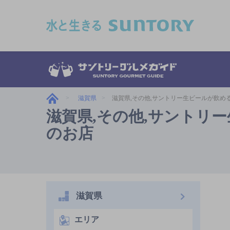
このページの本文へ移動
滋賀県
滋賀県,その他,サントリー生ビールが飲め
滋賀県,その他,サントリ
のお店
滋賀県
エリア