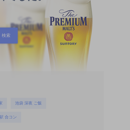
家
池袋 深夜 ご飯
駅 合コン