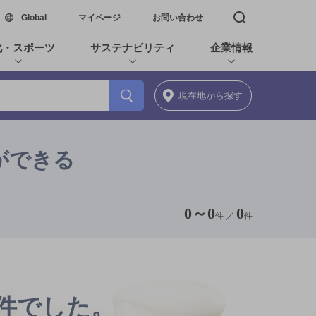
新しいウィンドウで開く
Global
マイページ
お問い合わせ
検索窓を開く
化・スポーツ
サステナビリティ
企業情報
現在地
から探す
ができる
0
～
0
0
件 ／
件
0件でした。