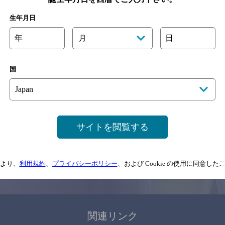
関連ページ
生年月日
年
日
月
国
サイトマップ
ご意見・ご感想
利用規約
サイトを閲覧する
情報については、
予告なしに変更されることがありますので、
念のためお店にご確
より、
利用規約
、
プライバシーポリシー
、および Cookie の使用に同意し
情報提供：ぐるなび
関連リンク