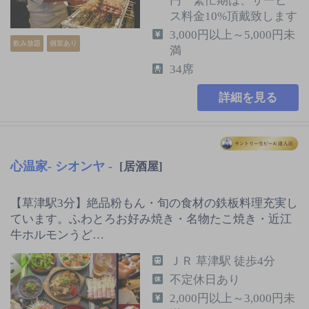
円 繁忙期は、サービ
ス料金10%頂戴致します
3,000円以上～5,000円未
飲み放題
個室あり
満
34席
詳細を見る
心温家‐ シオンヤ ‐
[居酒屋]
【草津駅3分】絶品粉もん・旬の食材の鉄板料理充実し
ています。ふわとろお好み焼き・名物たこ焼き・近江
牛ホルモンうど…
ＪＲ 草津駅 徒歩4分
不定休日あり
2,000円以上～3,000円未