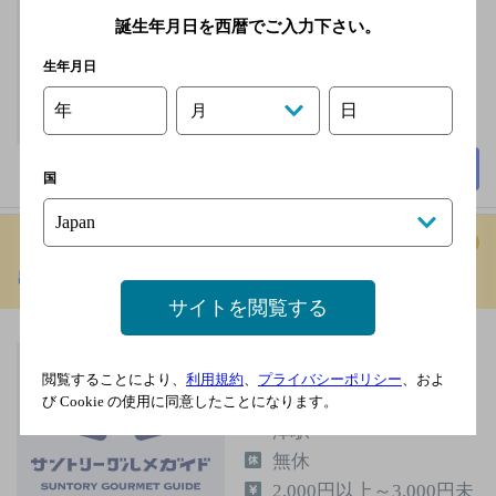
戸） 草津（滋賀県）駅
西口 徒歩2分
誕生年月日を西暦でご入力下さい。
年中無休
生年月日
63席
年
日
月
詳細を見る
国
串カツ田中／草津店
[居酒屋]
サイトを閲覧する
ＪＲ東海道本線 草津
駅／ＪＲ琵琶湖線 草
閲覧することにより、
利用規約
、
プライバシーポリシー
、およ
び Cookie の使用に同意したことになります。
津駅／ＪＲ草津線 草
津駅
無休
2,000円以上～3,000円未