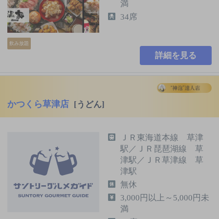
満
34席
飲み放題
詳細を見る
かつくら草津店
[うどん]
ＪＲ東海道本線 草津
駅／ＪＲ琵琶湖線 草
津駅／ＪＲ草津線 草
津駅
無休
3,000円以上～5,000円未
満