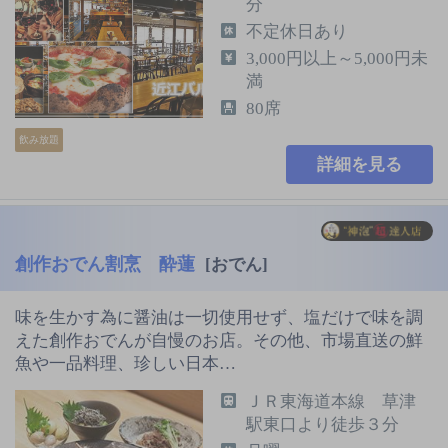
分
不定休日あり
3,000円以上～5,000円未
満
80席
飲み放題
詳細を見る
創作おでん割烹 酔蓮
[おでん]
味を生かす為に醤油は一切使用せず、塩だけで味を調
えた創作おでんが自慢のお店。その他、市場直送の鮮
魚や一品料理、珍しい日本…
ＪＲ東海道本線 草津
駅東口より徒歩３分