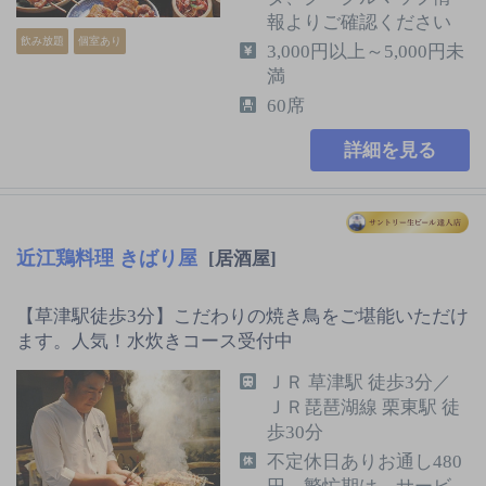
報よりご確認ください
飲み放題
個室あり
3,000円以上～5,000円未
満
60席
詳細を見る
近江鶏料理 きばり屋
[居酒屋]
【草津駅徒歩3分】こだわりの焼き鳥をご堪能いただけ
ます。人気！水炊きコース受付中
ＪＲ 草津駅 徒歩3分／
ＪＲ琵琶湖線 栗東駅 徒
歩30分
不定休日ありお通し480