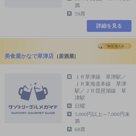
満
59席
詳細を見る
美食屋かなで草津店
[居酒屋]
ＪＲ草津線 草津駅／
ＪＲ東海道本線 草津
駅／ＪＲ琵琶湖線 草
津駅
日曜
5,000円以上～7,000円未
満
68席