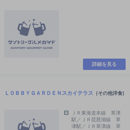
詳細を見る
ＬＯＢＢＹＧＡＲＤＥＮスカイテラス
[その他洋食]
ＪＲ東海道本線 草津
駅／ＪＲ琵琶湖線 草
津駅／ＪＲ草津線 草