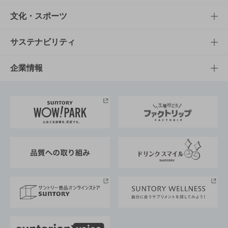
商品一覧
知る・楽しむTOP
文化・スポーツ
商品発売情報
キャンペーン
文化・スポーツTOP
サステナビリティ
栄養成分一覧
工場見学
サントリーホール
サステナビリティTOP
企業情報
お料理・お酒レシピ
サントリー美術館
トップメッセージ
企業情報TOP
地域情報
サントリーサンバーズ大阪
サントリーが考えるサステナビリティ経営
企業概要
東京サントリーサンゴリアス
ESG情報ポータル
グループ企業一覧
サントリースポーツ
サステナビリティストーリーズ
事業所一覧
採用情報