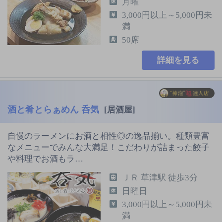
月曜
3,000円以上～5,000円未
満
50席
詳細を見る
酒と肴とらぁめん 呑気
[居酒屋]
自慢のラーメンにお酒と相性◎の逸品揃い。種類豊富
なメニューでみんな大満足！こだわりが詰まった餃子
や料理でお酒もラ…
ＪＲ 草津駅 徒歩3分
日曜日
3,000円以上～5,000円未
満