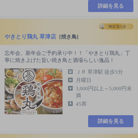
詳細を見る
やきとり鶏丸 草津店
[焼き鳥]
忘年会、新年会ご予約承り中！！「やきとり鶏丸」丁
寧に焼き上げた旨い焼き鳥と酒場らしい逸品！
ＪＲ 草津駅 徒歩5分
月曜日
3,000円以上～5,000円未
満
45席
詳細を見る