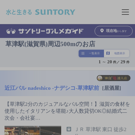
このページの本文へ移動
メニュ
現在地
から探す
草津駅(滋賀県)周辺500mのお店
一覧表示
地図表示
1
～
20
29
件／
件
近江バル nadeshico ‐ナデシコ‐草津駅前
[居酒屋]
【草津駅2分のカジュアルなバル空間！】滋賀の食材を
使用したイタリアンを堪能♪大人数貸切OK◎結婚式二
次会・会社宴…
ＪＲ 草津駅 東口 徒歩2