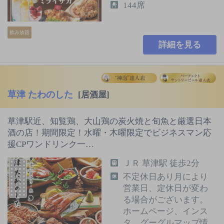
144席
飲み放題
詳細を見る
草津 たわのした
[居酒屋]
草津駅近、知覧鶏、大山鶏の炭火焼と旬魚と厳選日本
酒の店！期間限定！水曜・木曜限定でビジネスマン応
援CPワンドリンク一…
ＪＲ 草津駅 徒歩2分
不定休日あり月により
営業日、定休日が変わ
る場合がございます。
ホームページ、インス
タ、グーグルマップ情