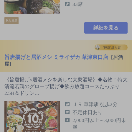
33席
飲み放題
詳細を見る
旨唐揚げと居酒メシ ミライザカ 草津東口店
[居酒
屋]
《旨唐揚げ×居酒メシを楽しむ大衆酒場》◆名物！特大
清流若鶏のグローブ揚げ◆飲み放題コースたっぷり
2.5H＆ドリン…
ＪＲ 草津駅 徒歩2分
不定休日あり
2,000円以上～3,000円未
満