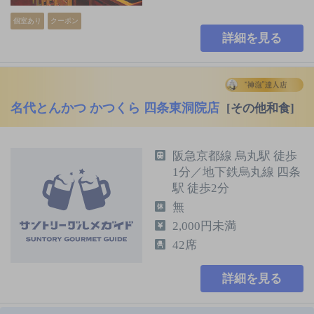
個室あり
クーポン
詳細を見る
名代とんかつ かつくら 四条東洞院店
[その他和食]
阪急京都線 烏丸駅 徒歩
1分／地下鉄烏丸線 四条
駅 徒歩2分
無
2,000円未満
42席
詳細を見る