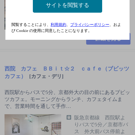
岡京駅 徒歩13分
サイトを閲覧する
火曜日
2,000円未満
閲覧することにより、
利用規約
、
プライバシーポリシー
、およ
46席
び Cookie の使用に同意したことになります。
詳細を見る
西院 カフェ ＢＢｉｔ☆２ ｃａｆｅ（ブビッツ
カフェ）
[カフェ・デリ]
西院駅からバスで5分、京都外大の目の前にあるブビッ
ツカフェ。モーニングからランチ、カフェタイムま
で、営業時間を通して手作…
阪急京都線 西院駅よ
りバスで5分／京都市バ
ス 外大前バス停前よ