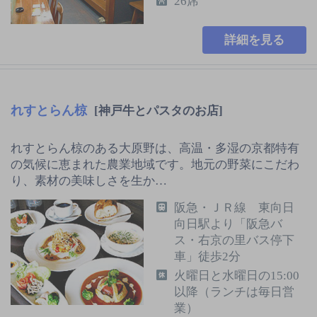
26席
詳細を見る
れすとらん椋
[神戸牛とパスタのお店]
れすとらん椋のある大原野は、高温・多湿の京都特有
の気候に恵まれた農業地域です。地元の野菜にこだわ
り、素材の美味しさを生か…
阪急・ＪＲ線 東向日
向日駅より「阪急バ
ス・右京の里バス停下
車」徒歩2分
火曜日と水曜日の15:00
以降（ランチは毎日営
業）