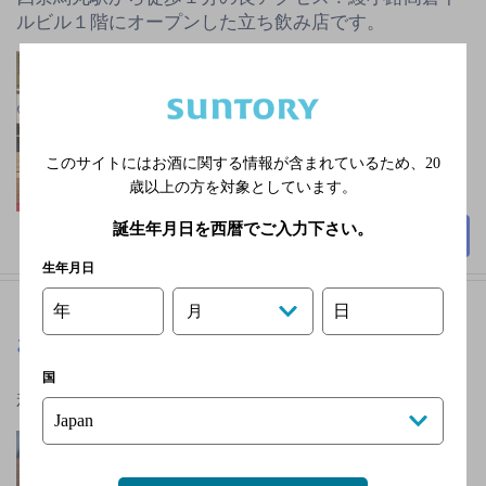
ルビル１階にオープンした立ち飲み店です。
阪急京都線 烏丸駅 徒歩
2分
月曜日
2,000円未満
このサイトにはお酒に関する情報が含まれているため、
20
65席
歳以上の方を対象としています。
誕生年月日を西暦でご入力下さい。
詳細を見る
生年月日
年
日
月
お食事処 わかたけ
[食堂]
国
和・洋・中の幅広いジャンルのお料理！
阪急京都線 長岡天神駅
徒歩1分／ＪＲ京都線 長