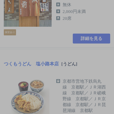
無休
2,000円未満
20席
個室あり
詳細を見る
つくもうどん 塩小路本店
[うどん]
京都市営地下鉄烏丸
線 京都駅／ＪＲ湖西
線 京都駅／ＪＲ嵯峨
野線 京都駅／ＪＲ京
都線 京都駅／ＪＲ琵
琶湖線 京都駅