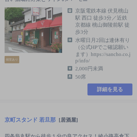
京阪電鉄本線 伏見桃山
駅 西口 徒歩3分／近鉄
京都線 桃山御陵前駅 徒
歩3分
水曜日月2回は連休有り
（公式HPでご確認願い
ます）https://sancho.co.j
個室あり
p/info/
2,000円未満
50席
詳細を見る
京町スタンド 若旦那
[居酒屋]
四条烏丸駅から徒歩１分の良アクセス！綾小路高倉下