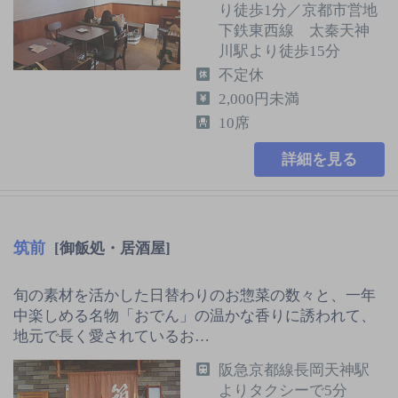
り徒歩1分／京都市営地
下鉄東西線 太秦天神
川駅より徒歩15分
不定休
2,000円未満
10席
詳細を見る
筑前
[御飯処・居酒屋]
旬の素材を活かした日替わりのお惣菜の数々と、一年
中楽しめる名物「おでん」の温かな香りに誘われて、
地元で長く愛されているお…
阪急京都線長岡天神駅
よりタクシーで5分