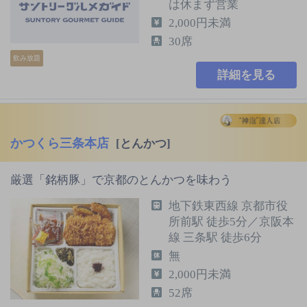
は休まず営業
2,000円未満
30席
飲み放題
詳細を見る
かつくら三条本店
[とんかつ]
厳選「銘柄豚」で京都のとんかつを味わう
地下鉄東西線 京都市役
所前駅 徒歩5分／京阪本
線 三条駅 徒歩6分
無
2,000円未満
52席