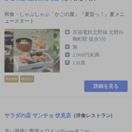
和食・しゃぶしゃぶ「かごの屋」『夏旨っ！』夏メニ
ュースタート
京福電鉄北野線 北野白
梅町駅 徒歩5分
無
2,000円未満
138席
飲み放題
個室あり
詳細を見る
サラダの店 サンチョ 伏見店
[洋食レストラン]
古い酒蔵に野菜とワインのハーモニー