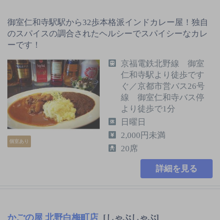
御室仁和寺駅駅から32歩本格派インドカレー屋！独自
のスパイスの調合されたヘルシーでスパイシーなカレ
ーです！
京福電鉄北野線 御室
仁和寺駅より徒歩です
ぐ／京都市営バス26号
線 御室仁和寺バス停
より徒歩で1分
日曜日
2,000円未満
個室あり
20席
詳細を見る
かごの屋 北野白梅町店
[しゃぶしゃぶ]