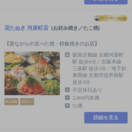
花たぬき 河原町店
[お好み焼き／たこ焼]
【昔ながらの京べた焼・鉄板焼きのお店】
阪急京都線 京都河原町
駅 徒歩6分／京阪本線
三条駅 徒歩3分／地下鉄
東西線 京都市役所前駅
徒歩3分
不定休日あり
2,000円未満
飲み放題
個室あり
52席
詳細を見る