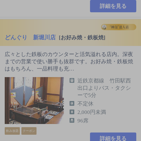
詳細を見る
どんぐり 新堀川店
[お好み焼・鉄板焼]
広々とした鉄板のカウンターと活気溢れる店内。深夜
までの営業で使い勝手も抜群です。お好み焼・鉄板焼
はもちろん、一品料理も充…
近鉄京都線 竹田駅西
出口よりバス・タクシ
ーで5分
不定休
2,000円未満
96席
飲み放題
クーポン
詳細を見る