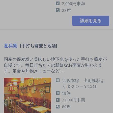
2,000円未満
23席
詳細を見る
甚兵衛
[手打ち蕎麦と地酒]
国産の蕎麦粉と美味しい地下水を使った手打ち蕎麦が
自慢です。毎日打ちたての新鮮なお蕎麦が味わえま
す。定食や丼物メニューなど…
京阪本線 出町柳駅よ
りタクシーで15分
無休
2,000円未満
80席