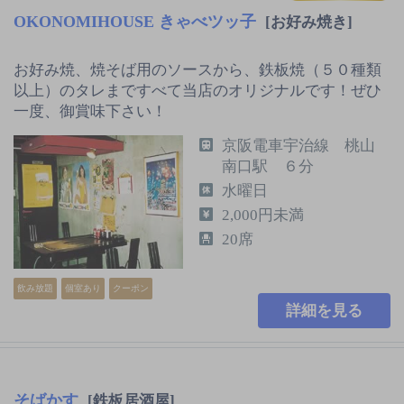
OKONOMIHOUSE きゃべツッ子
[お好み焼き]
お好み焼、焼そば用のソースから、鉄板焼（５０種類
以上）のタレまですべて当店のオリジナルです！ぜひ
一度、御賞味下さい！
京阪電車宇治線 桃山
南口駅 ６分
水曜日
2,000円未満
20席
飲み放題
個室あり
クーポン
詳細を見る
そばかす
[鉄板居酒屋]