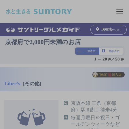
このページの本文へ移動
メニュ
現在地
から探す
京都府で2,000円未満のお店
一覧表示
地図表示
1
～
20
58
件／
件
Libre’s
[その他]
京阪本線 三条（京都
府）駅 6番口 徒歩4分
毎週月曜日※祝日・ゴ
ールデンウィークなど