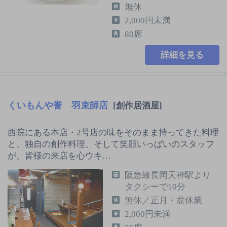
無休
2,000円未満
80席
詳細を見る
くいもんや誉 羽束師店
[創作居酒屋]
西院にある本店・2号店の味をそのまま持ってきた料理
と、独自の創作料理、そして笑顔いっぱいのスタッフ
が、皆様の来店を心ウキ…
阪急線長岡天神駅より
タクシーで10分
無休／正月・盆休業
2,000円未満