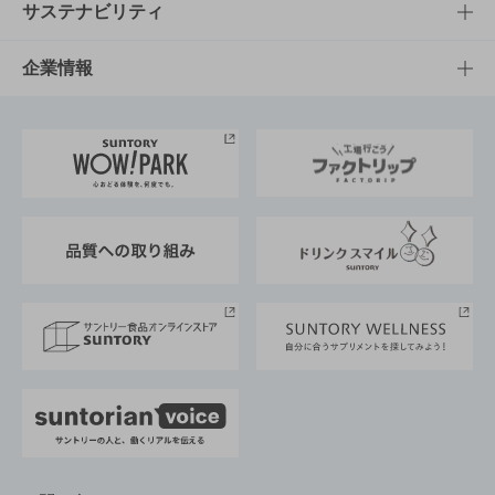
商品発売情報
キャンペーン
文化・スポーツTOP
サステナビリティ
栄養成分一覧
工場見学
サントリーホール
サステナビリティTOP
企業情報
お料理・お酒レシピ
サントリー美術館
トップメッセージ
企業情報TOP
地域情報
サントリーサンバーズ大阪
サントリーが考えるサステナビリティ経営
企業概要
東京サントリーサンゴリアス
ESG情報ポータル
グループ企業一覧
サントリースポーツ
サステナビリティストーリーズ
事業所一覧
採用情報