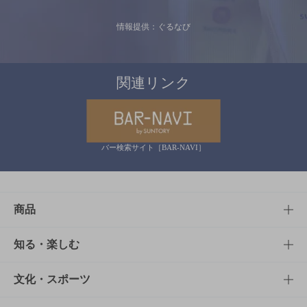
情報提供：ぐるなび
関連リンク
バー検索サイト［BAR-NAVI］
商品
商品TOP
知る・楽しむ
商品一覧
知る・楽しむTOP
文化・スポーツ