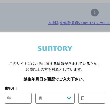
1
木津駅(京都府)周辺500mのおすすめエ
※店舗によりハイボール取り扱い銘
関連ページ
このサイトにはお酒に関する情報が含まれているため、
20歳以上の方を対象としています。
誕生年月日を西暦でご入力下さい。
生年月日
年
日
月
サイトマップ
ご意見・ご感想
利用規約