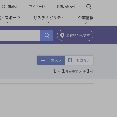
新しいウィンドウで開く
Global
マイページ
お問い合わせ
検索窓を開く
化・スポーツ
サステナビリティ
企業情報
現在地
から探す
一覧表示
地図表示
1
1
1
～
件を表示 ／
全
件