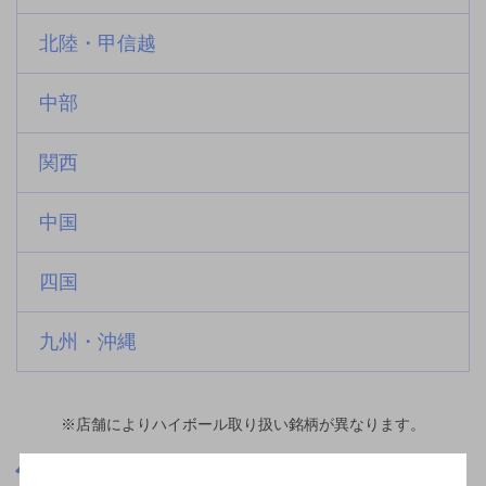
北陸・甲信越
中部
関西
中国
四国
九州・沖縄
※店舗によりハイボール取り扱い銘柄が異なります。
京都府
竹田駅(京都府)周辺500m