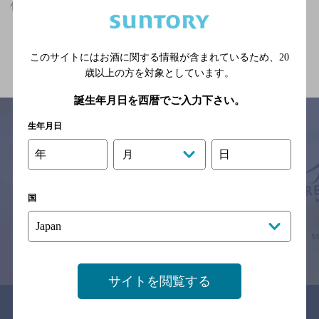
竹田駅(京都府)周辺500mでオシャレなフンイキのお店
関連ページ
このサイトにはお酒に関する情報が含まれているため、
20
歳以上の方を対象としています。
誕生年月日を西暦でご入力下さい。
生年月日
年
日
月
サイトマップ
ご意見・ご感想
利用規約
※それぞれのお店のメニューや営業時間などの掲載情報については、
予告なしに変更されることがありますので、
国
念のためお店にご確認の上ご来店くださいますようお願い申し上げま
す。
情報提供：ぐるなび
サイトを閲覧する
関連リンク