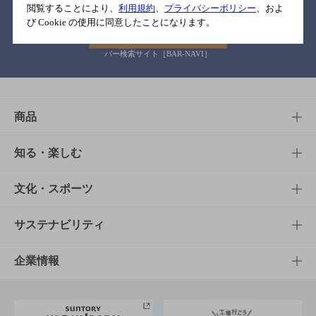
閲覧することにより、
利用規約
、
プライバシーポリシー
、およ
び Cookie の使用に同意したことになります。
バー検索サイト［BAR-NAVI］
商品
商品TOP
知る・楽しむ
商品一覧
知る・楽しむTOP
文化・スポーツ
商品発売情報
キャンペーン
文化・スポーツTOP
サステナビリティ
栄養成分一覧
工場見学
サントリーホール
サステナビリティTOP
企業情報
お料理・お酒レシピ
サントリー美術館
トップメッセージ
企業情報TOP