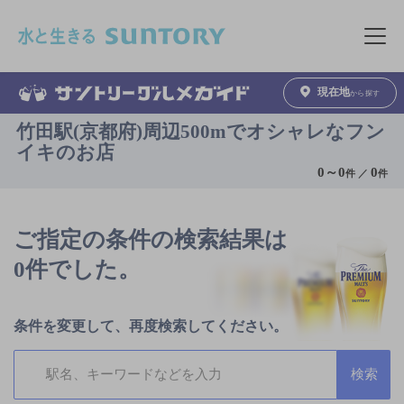
このページの本文へ移動
メニュ
現在地
から探す
竹田駅(京都府)周辺500mでオシャレなフン
イキのお店
0
～
0
0
件 ／
件
ご指定の条件の検索結果は
0件でした。
条件を変更して、再度検索してください。