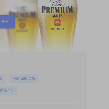
家
池袋 深夜 ご飯
駅 合コン