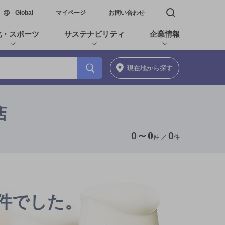
新しいウィンドウで開く
Global
マイページ
お問い合わせ
検索窓を開く
化・スポーツ
サステナビリティ
企業情報
現在地
から探す
店
0
～
0
0
件 ／
件
0件でした。