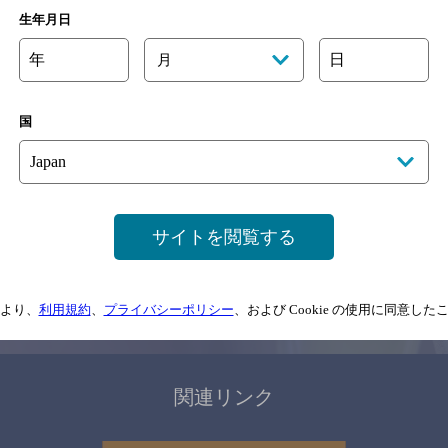
関連ページ
生年月日
年
日
月
国
サイトマップ
ご意見・ご感想
利用規約
サイトを閲覧する
情報については、
予告なしに変更されることがありますので、
念のためお店にご確
より、
利用規約
、
プライバシーポリシー
、および Cookie の使用に同意し
情報提供：ぐるなび
関連リンク