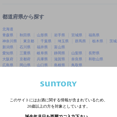
都道府県から探す
北海道
青森県
秋田県
山形県
岩手県
宮城県
福島県
神奈川県
東京都
千葉県
埼玉県
群馬県
栃木県
茨城
新潟県
石川県
福井県
富山県
愛知県
三重県
岐阜県
静岡県
山梨県
長野県
大阪府
京都府
兵庫県
滋賀県
奈良県
和歌山県
広島県
岡山県
山口県
島根県
鳥取県
徳島県
香川県
愛媛県
高知県
福岡県
佐賀県
長崎県
熊本県
大分県
宮崎県
鹿児島
沖縄県
このサイトにはお酒に関する情報が含まれているため、
20歳以上の方を対象としています。
※店舗によりハイボール取り扱い銘
誕生年月日を西暦でご入力下さい。