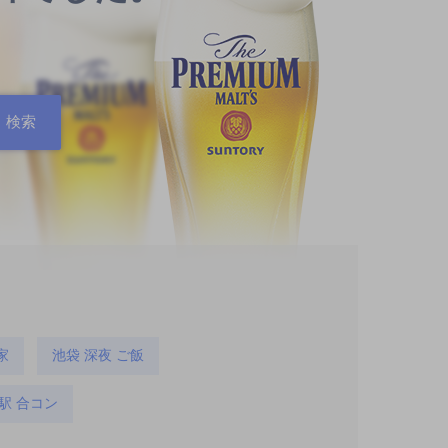
家
池袋 深夜 ご飯
駅 合コン