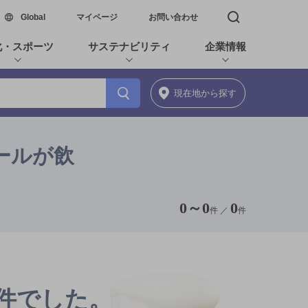
新しいウィンドウで開く
Global
マイページ
お問い合わせ
検索窓を開く
化・スポーツ
サステナビリティ
企業情報
現在地
から探す
ールが飲
0
～
0
0
件 ／
件
0件でした。