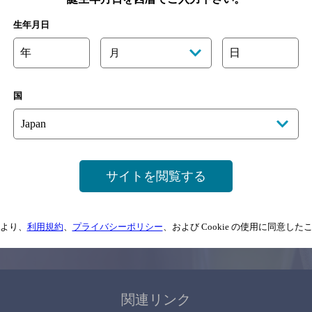
関連ページ
生年月日
年
日
月
国
サイトマップ
ご意見・ご感想
利用規約
サイトを閲覧する
情報については、
予告なしに変更されることがありますので、
念のためお店にご確
より、
利用規約
、
プライバシーポリシー
、および Cookie の使用に同意し
情報提供：ぐるなび
関連リンク