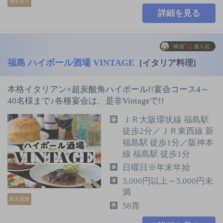
個室あり
詳細を見る
福島 ハイボール酒場 VINTAGE
[イタリア料理]
本格イタリアン×超炭酸角ハイボール!!宴会コース4～
40名様まで♪各種宴会は、是非Vintageで!!
ＪＲ大阪環状線 福島駅
徒歩2分／ＪＲ東西線 新
福島駅 徒歩1分／阪神本
線 福島駅 徒歩1分
日曜日※年末年始
3,000円以上～5,000円未
満
飲み放題
58席