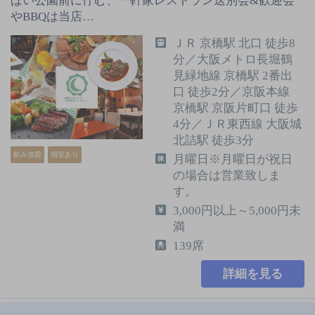
ぱい公園前に佇む、一軒家レストラン送別会&歓迎会
やBBQは当店…
ＪＲ 京橋駅 北口 徒歩8
分／大阪メトロ長堀鶴
見緑地線 京橋駅 2番出
口 徒歩2分／京阪本線
京橋駅 京阪片町口 徒歩
4分／ＪＲ東西線 大阪城
北詰駅 徒歩3分
飲み放題
個室あり
月曜日※月曜日が祝日
の場合は営業致しま
す。
3,000円以上～5,000円未
満
139席
詳細を見る