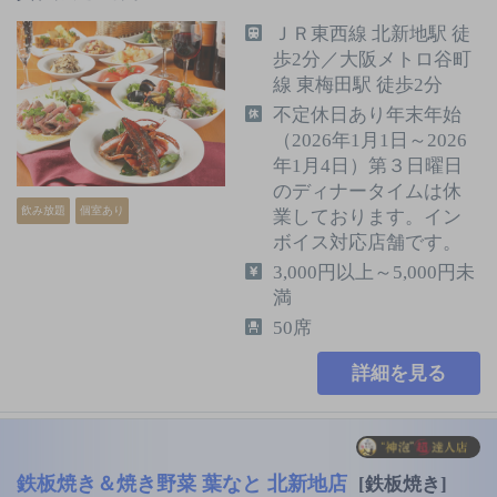
ＪＲ東西線 北新地駅 徒
歩2分／大阪メトロ谷町
線 東梅田駅 徒歩2分
不定休日あり年末年始
（2026年1月1日～2026
年1月4日）第３日曜日
のディナータイムは休
飲み放題
個室あり
業しております。イン
ボイス対応店舗です。
3,000円以上～5,000円未
満
50席
詳細を見る
鉄板焼き＆焼き野菜 葉なと 北新地店
[鉄板焼き]