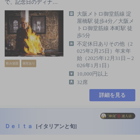
で、記念日のディナ…
大阪メトロ御堂筋線 淀
屋橋駅 徒歩4分／大阪メ
トロ御堂筋線 本町駅 徒
歩5分
不定休日ありその他（2
025年2月25日）年末年
始（2025年12月31日～2
飲み放題
個室あり
026年1月1日）
10,000円以上
32席
詳細を見る
Ｄｅｌｔａ
[イタリアンと旬]