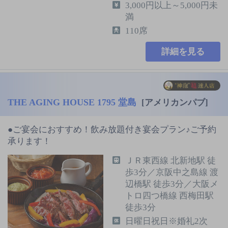
3,000円以上～5,000円未
満
110席
詳細を見る
THE AGING HOUSE 1795 堂島
[アメリカンパブ]
●ご宴会におすすめ！飲み放題付き宴会プラン♪ご予約
承ります！
ＪＲ東西線 北新地駅 徒
歩3分／京阪中之島線 渡
辺橋駅 徒歩3分／大阪メ
トロ四つ橋線 西梅田駅
徒歩3分
日曜日祝日※婚礼2次