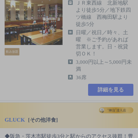
ＪＲ東西線 北新地駅
より徒歩5分／地下鉄四
ツ橋線 西梅田駅より
徒歩5分
日曜／祝日／時々、土
曜 ※ご予約があれば
営業します。日・祝貸
飲み放題
切ＯＫ！
3,000円以上～5,000円未
満
36席
詳細を見る
GLUCK
[その他洋食]
◆阪急・茨木市駅徒歩3分と駅からのアクセス抜群！豊