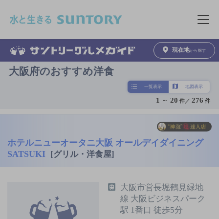
このページの本文へ移動
メニュ
現在地
から探す
大阪府のおすすめ洋食
一覧表示
地図表示
1
～
20
276
件／
件
ホテルニューオータニ大阪 オールデイダイニング
SATSUKI
[グリル・洋食屋]
大阪市営長堀鶴見緑地
線 大阪ビジネスパーク
駅 1番口 徒歩5分