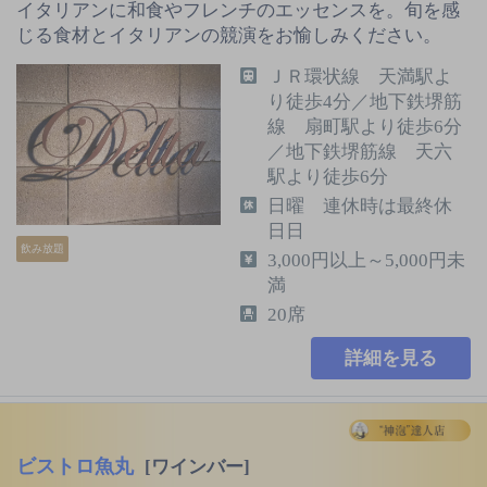
イタリアンに和食やフレンチのエッセンスを。旬を感
じる食材とイタリアンの競演をお愉しみください。
ＪＲ環状線 天満駅よ
り徒歩4分／地下鉄堺筋
線 扇町駅より徒歩6分
／地下鉄堺筋線 天六
駅より徒歩6分
日曜 連休時は最終休
日日
飲み放題
3,000円以上～5,000円未
満
20席
詳細を見る
ビストロ魚丸
[ワインバー]