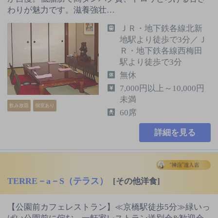
わりが魅力です。滋養強壮…
ＪＲ・地下鉄各線北新
地駅より徒歩で3分／Ｊ
Ｒ・地下鉄各線西梅田
駅より徒歩で3分
無休
7,000円以上～10,000円
未満
飲み放題
個室あり
60席
詳細を見る
TERRE－a－S（テラス）
[その他洋食]
【公園前カフェレストラン】≪京橋駅徒歩5分≫緑いっ