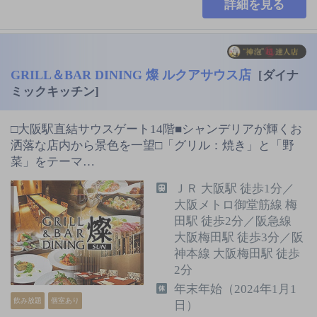
詳細を見る
GRILL＆BAR DINING 燦 ルクアサウス店
[ダイナ
ミックキッチン]
□大阪駅直結サウスゲート14階■シャンデリアが輝くお
洒落な店内から景色を一望□「グリル：焼き」と「野
菜」をテーマ…
ＪＲ 大阪駅 徒歩1分／
大阪メトロ御堂筋線 梅
田駅 徒歩2分／阪急線
大阪梅田駅 徒歩3分／阪
神本線 大阪梅田駅 徒歩
2分
年末年始（2024年1月1
飲み放題
個室あり
日）