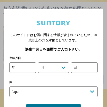
枚方市駅7番出口から徒歩2分旬の鮮魚料理とワインが
愉しめる☆テラス席・ソファ個室・バル宴会や飲み会
にもぜひ♪…
京阪交野線 枚方市駅 7
番出口 徒歩2分／京阪本
このサイトにはお酒に関する情報が含まれているため、
20
線 枚方市駅 7番出口 徒
歳以上の方を対象としています。
歩2分
誕生年月日を西暦でご入力下さい。
不定休日あり
2,000円以上～3,000円未
生年月日
満
個室あり
年
日
月
48席
詳細を見る
国
カプリチョーザ イオンモールりんくう泉南店
[イタ