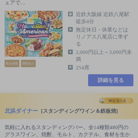
ェアで…
近鉄大阪線 近鉄八尾駅
徒歩4分
無定休日・休業などは
リノアス八尾店に準ず
る
2,000円以上～3,000円未
満
飲み放題
個室あり
254席
詳細を見る
北浜ダイナー
[スタンディングワイン＆鉄板焼]
気軽に入れるスタンディングバー。全14種類480円の
グラスワイン、焼酎、モルト、カクテル、食材を生か