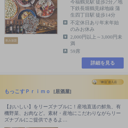
今福鶴見駅 徒歩2分／地
下鉄長堀鶴見緑地線 蒲
生四丁目駅 徒歩14分
不定休日あり年末年始
のみお休み
2,000円以上～3,000円未
飲み放題
満
59席
詳細を見る
もっこすＰｒｉｍｏ
[居酒屋]
【おいしい】をリーズナブルに！産地直送の鮮魚、有
機野菜、お肉など。素材・産地にこだわりながらリー
ズナブルにご提供できるよ…