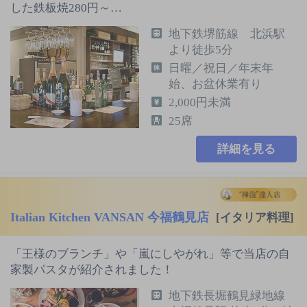
した鉄板焼280円～…
地下鉄堺筋線 北浜駅
より徒歩5分
日曜／祝日／年末年
始、お盆休業有り
2,000円未満
25席
詳細を見る
Italian Kitchen VANSAN 今福鶴見店
[イタリア料理]
「王様のブランチ」や「嵐にしやがれ」等で当店の自
家製パスタが紹介されました！
地下鉄長堀鶴見緑地線