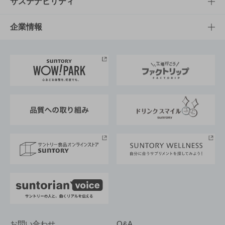
文化・スポーツTOP
サステナビリティ
栄養成分一覧
工場見学
サントリーホール
サステナビリティTOP
企業情報
お料理・お酒レシピ
サントリー美術館
トップメッセージ
企業情報TOP
地域情報
サントリーサンバーズ大阪
サントリーが考えるサステナビリティ経営
企業概要
東京サントリーサンゴリアス
ESG情報ポータル
グループ企業一覧
サントリースポーツ
サステナビリティストーリーズ
事業所一覧
採用情報
お問い合わせ
Q&A