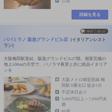
22席
詳細を見る
パパミラノ 阪急グランドビル店
[イタリアンレスト
ラン]
大阪梅田駅直結、阪急グランドビル27階。個室完備の
地上100mの天空で、パノラマ夜景と共に絶品イタリア
ンを
大阪メトロ御堂筋線 梅
田駅 6番出口 徒歩1分
不定休日あり
5,000円以上～7,000円未
満
80席