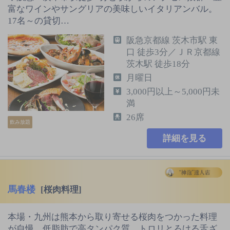
富なワインやサングリアの美味しいイタリアンバル。
17名～の貸切…
阪急京都線 茨木市駅 東
口 徒歩3分／ＪＲ京都線
茨木駅 徒歩18分
月曜日
3,000円以上～5,000円未
満
26席
飲み放題
詳細を見る
馬春楼
[桜肉料理]
本場・九州は熊本から取り寄せる桜肉をつかった料理
が自慢。低脂肪で高タンパク質、トロリとろける舌ざ