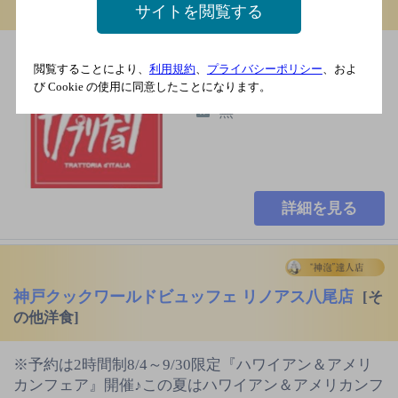
リア料理]
サイトを閲覧する
南海本線 岡田浦駅 南出
閲覧することにより、
利用規約
、
プライバシーポリシー
、およ
口 徒歩18分
び Cookie の使用に同意したことになります。
無
詳細を見る
神戸クックワールドビュッフェ リノアス八尾店
[そ
の他洋食]
※予約は2時間制8/4～9/30限定『ハワイアン＆アメリ
カンフェア』開催♪この夏はハワイアン＆アメリカンフ