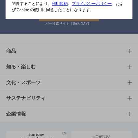
閲覧することにより、
利用規約
、
プライバシーポリシー
、およ
び Cookie の使用に同意したことになります。
バー検索サイト［BAR-NAVI］
商品
商品TOP
知る・楽しむ
商品一覧
知る・楽しむTOP
文化・スポーツ
商品発売情報
キャンペーン
文化・スポーツTOP
サステナビリティ
栄養成分一覧
工場見学
サントリーホール
サステナビリティTOP
企業情報
お料理・お酒レシピ
サントリー美術館
トップメッセージ
企業情報TOP