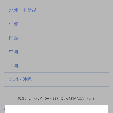
北陸・甲信越
中部
関西
中国
四国
九州・沖縄
※店舗によりハイボール取り扱い銘柄が異なります。
大阪府
島本駅(大阪府)周辺500m