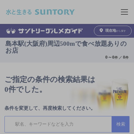
このページの本文へ移動
メニュ
現在地
から探す
島本駅(大阪府)周辺500mで食べ放題ありの
お店
0
～
0
0
件 ／
件
ご指定の条件の検索結果は
0件でした。
条件を変更して、再度検索してください。