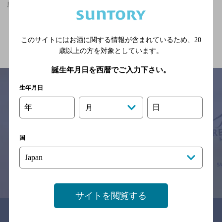
島本駅(大阪府)周辺500mで食べ放題ありのお店
関連ページ
このサイトにはお酒に関する情報が含まれているため、
20
歳以上の方を対象としています。
誕生年月日を西暦でご入力下さい。
生年月日
年
日
月
サイトマップ
ご意見・ご感想
利用規約
※それぞれのお店のメニューや営業時間などの掲載情報については、
予告なしに変更されることがありますので、
国
念のためお店にご確認の上ご来店くださいますようお願い申し上げま
す。
情報提供：ぐるなび
サイトを閲覧する
関連リンク