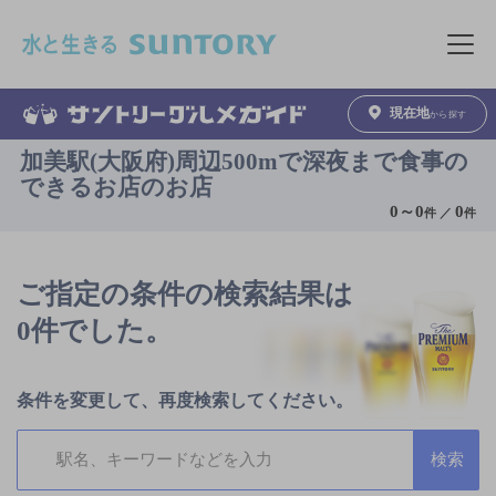
このページの本文へ移動
メニュ
現在地
から探す
加美駅(大阪府)周辺500mで深夜まで食事の
できるお店のお店
0
～
0
0
件 ／
件
ご指定の条件の検索結果は
0件でした。
条件を変更して、再度検索してください。