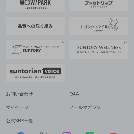
地域情報
サントリーサンバーズ大阪
サントリーが考えるサステナビリティ経営
企業概要
東京サントリーサンゴリアス
ESG情報ポータル
グループ企業一覧
サントリースポーツ
サステナビリティストーリーズ
事業所一覧
採用情報
お問い合わせ
Q&A
マイページ
メールマガジン
公式SNS一覧