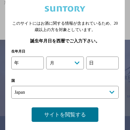
加美駅(大阪府)周辺500mで深夜まで食事のできるお店のお店
関連ページ
このサイトにはお酒に関する情報が含まれているため、
20
歳以上の方を対象としています。
誕生年月日を西暦でご入力下さい。
生年月日
年
日
月
サイトマップ
ご意見・ご感想
利用規約
※それぞれのお店のメニューや営業時間などの掲載情報については、
予告なしに変更されることがありますので、
国
念のためお店にご確認の上ご来店くださいますようお願い申し上げま
す。
情報提供：ぐるなび
サイトを閲覧する
関連リンク