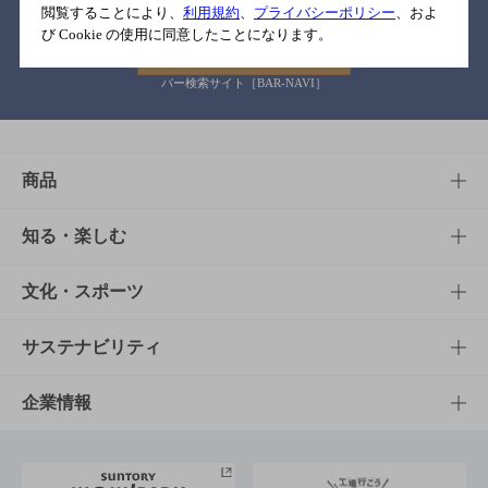
閲覧することにより、
利用規約
、
プライバシーポリシー
、およ
び Cookie の使用に同意したことになります。
バー検索サイト［BAR-NAVI］
商品
商品TOP
知る・楽しむ
商品一覧
知る・楽しむTOP
文化・スポーツ
商品発売情報
キャンペーン
文化・スポーツTOP
サステナビリティ
栄養成分一覧
工場見学
サントリーホール
サステナビリティTOP
企業情報
お料理・お酒レシピ
サントリー美術館
トップメッセージ
企業情報TOP