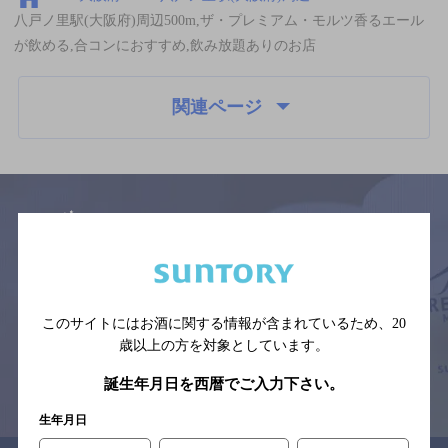
八戸ノ里駅(大阪府)周辺500m,ザ・プレミアム・モルツ香るエール
が飲める,合コンにおすすめ,飲み放題ありのお店
関連ページ
サイトマップ
ご意見・ご感想
利用規約
※それぞれのお店のメニューや営業時間などの掲載情報については、
予告なしに変更されることがありますので、
念のためお店にご確認の上ご来店くださいますようお願い申し上げま
このサイトにはお酒に関する情報が含まれているため、
20
す。
歳以上の方を対象としています。
誕生年月日を西暦でご入力下さい。
情報提供：ぐるなび
生年月日