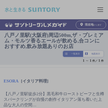
このページの本文へ移動
メニュ
現在地
から探す
八戸ノ里駅(大阪府)周辺500m,ザ・プレミア
ム・モルツ香るエールが飲める,合コンに
おすすめ,飲み放題ありのお店
一覧表示
地図表示
1
～
1
1
件／
件
ESORA
[イタリア料理]
【八戸ノ里駅徒歩2分】黒毛和牛ローストビーフと生樽
スパークリングが自慢の創作イタリアン落ち着いた上
品な大人の空間…