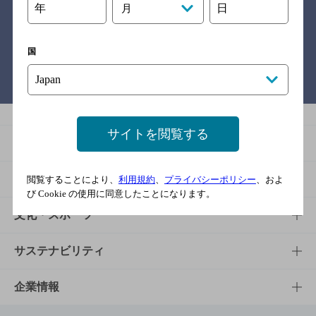
年
日
月
関連リンク
国
バー検索サイト［BAR-NAVI］
サイトを閲覧する
商品
商品TOP
知る・楽しむ
閲覧することにより、
利用規約
、
プライバシーポリシー
、およ
び Cookie の使用に同意したことになります。
商品一覧
知る・楽しむTOP
文化・スポーツ
商品発売情報
キャンペーン
文化・スポーツTOP
サステナビリティ
栄養成分一覧
工場見学
サントリーホール
サステナビリティTOP
企業情報