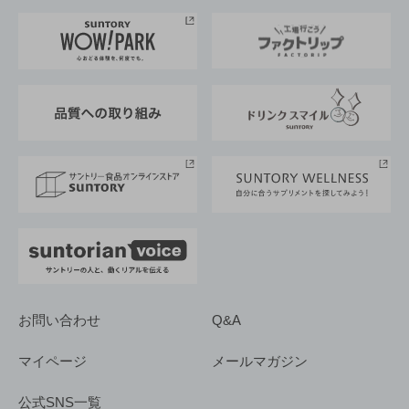
お料理・お酒レシピ
サントリー美術館
トップメッセージ
企業情報TOP
地域情報
サントリーサンバーズ大阪
サントリーが考えるサステナビリティ経営
企業概要
東京サントリーサンゴリアス
ESG情報ポータル
グループ企業一覧
サントリースポーツ
サステナビリティストーリーズ
事業所一覧
採用情報
お問い合わせ
Q&A
マイページ
メールマガジン
公式SNS一覧