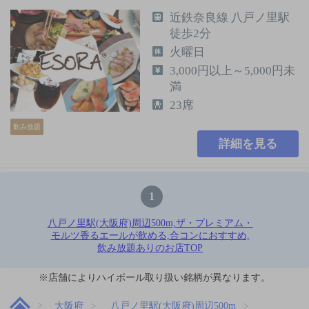
近鉄奈良線 八戸ノ里駅
徒歩2分
火曜日
3,000円以上～5,000円未
満
23席
飲み放題
詳細を見る
1
八戸ノ里駅(大阪府)周辺500m,ザ・プレミアム・
モルツ香るエールが飲める,合コンにおすすめ,
飲み放題ありのお店TOP
※店舗によりハイボール取り扱い銘柄が異なります。
大阪府
八戸ノ里駅(大阪府)周辺500m