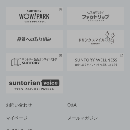
お料理・お酒レシピ
サントリー美術館
トップメッセージ
企業情報TOP
地域情報
サントリーサンバーズ大阪
サントリーが考えるサステナビリティ経営
企業概要
東京サントリーサンゴリアス
ESG情報ポータル
グループ企業一覧
サントリースポーツ
サステナビリティストーリーズ
事業所一覧
採用情報
お問い合わせ
Q&A
マイページ
メールマガジン