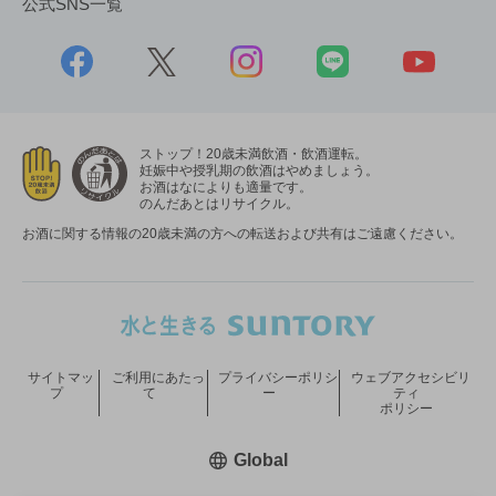
公式SNS一覧
ストップ！20歳未満飲酒・飲酒運転。
妊娠中や授乳期の飲酒はやめましょう。
お酒はなによりも適量です。
のんだあとはリサイクル。
お酒に関する情報の20歳未満の方への転送および共有はご遠慮ください。
サイトマッ
ご利用にあたっ
プライバシーポリシ
ウェブアクセシビリ
プ
て
ー
ティ
ポリシー
新しいウィンドウで開く
Global