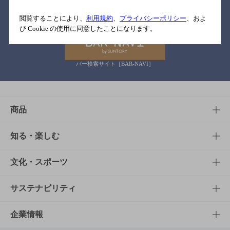
関連リンク
閲覧することにより、
利用規約
、
プライバシーポリシー
、およ
び Cookie の使用に同意したことになります。
バー検索サイト［BAR-NAVI］
商品
商品TOP
知る・楽しむ
商品一覧
知る・楽しむTOP
文化・スポーツ
商品発売情報
キャンペーン
文化・スポーツTOP
サステナビリティ
栄養成分一覧
工場見学
サントリーホール
サステナビリティTOP
企業情報