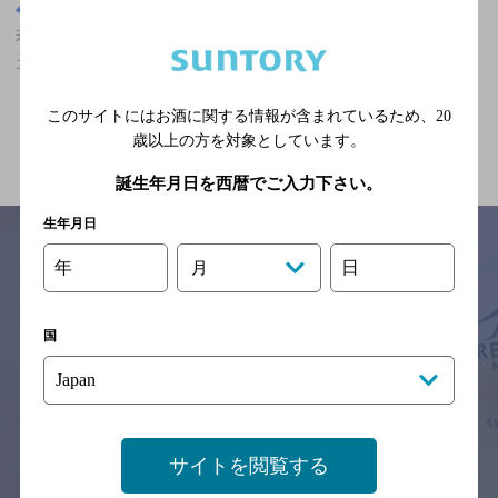
大阪府
若江岩田駅(大阪府)周辺500m
若江岩田駅(大阪府)周辺500m,居酒屋,ザ・プレミアム・モルツ香る
エールが飲める,女性に人気のお店
このサイトにはお酒に関する情報が含まれているため、
20
関連ページ
歳以上の方を対象としています。
誕生年月日を西暦でご入力下さい。
生年月日
年
日
月
サイトマップ
ご意見・ご感想
利用規約
※それぞれのお店のメニューや営業時間などの掲載情報については、
国
予告なしに変更されることがありますので、
念のためお店にご確認の上ご来店くださいますようお願い申し上げま
す。
情報提供：ぐるなび
サイトを閲覧する