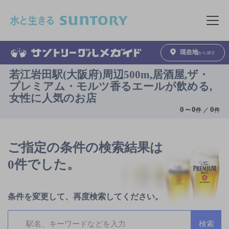
このページの本文へ移動
メニュ
現在地
から探す
若江岩田駅(大阪府)周辺500m,居酒屋,ザ・
プレミアム・モルツ香るエールが飲める,
女性に人気のお店
0
～
0
0
件 ／
件
ご指定の条件の検索結果は
0件でした。
条件を変更して、再度検索してください。