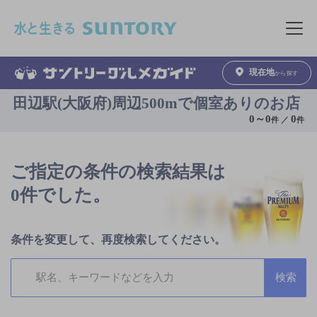
このページの本文へ移動
メニュ
現在地
から探す
田辺駅(大阪府)周辺500mで個室ありのお店
0
～
0
0
件 ／
件
ご指定の条件の検索結果は
0件でした。
条件を変更して、再度検索してください。