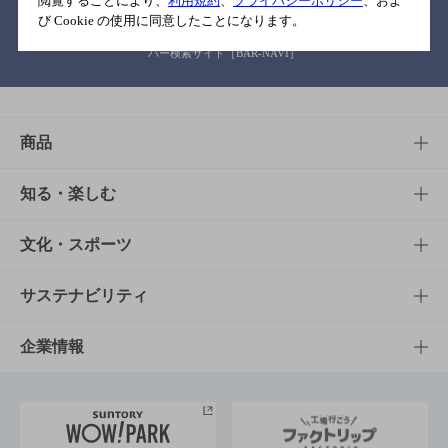
閲覧することにより、
利用規約
、
プライバシーポリシー
、およ
び Cookie の使用に同意したことになります。
バー検索サイト［BAR-NAVI］
商品
商品TOP
知る・楽しむ
商品一覧
知る・楽しむTOP
文化・スポーツ
商品発売情報
キャンペーン
文化・スポーツTOP
サステナビリティ
栄養成分一覧
工場見学
サントリーホール
サステナビリティTOP
企業情報
お料理・お酒レシピ
サントリー美術館
トップメッセージ
企業情報TOP
地域情報
サントリーサンバーズ大阪
サントリーが考えるサステナビリティ経営
企業概要