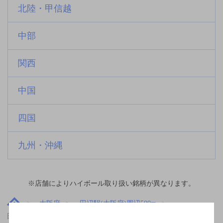
北陸・甲信越
中部
関西
中国
四国
九州・沖縄
※店舗によりハイボール取り扱い銘柄が異なります。
大阪府
田辺駅(大阪府)周辺500m
田辺駅(大阪府)周辺500mで個室ありのお店