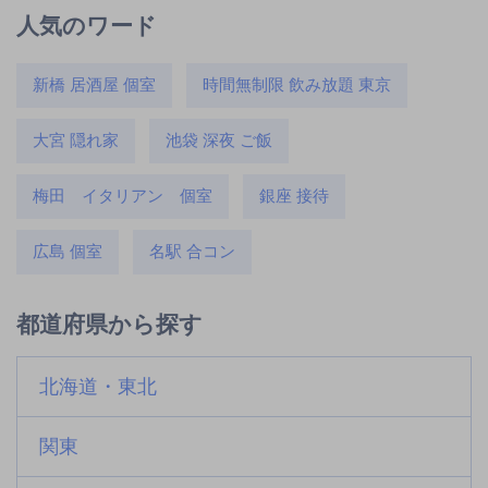
人気のワード
新橋 居酒屋 個室
時間無制限 飲み放題 東京
大宮 隠れ家
池袋 深夜 ご飯
梅田 イタリアン 個室
銀座 接待
広島 個室
名駅 合コン
都道府県から探す
北海道・東北
関東