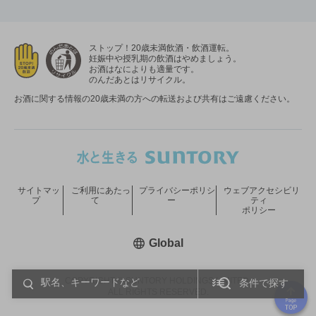
ストップ！20歳未満飲酒・飲酒運転。
妊娠中や授乳期の飲酒はやめましょう。
お酒はなによりも適量です。
のんだあとはリサイクル。
お酒に関する情報の20歳未満の方への転送および共有はご遠慮ください。
サイトマッ
ご利用にあたっ
プライバシーポリシ
ウェブアクセシビリ
プ
て
ー
ティ
ポリシー
新しいウィンドウで開く
Global
COPYRIGHT © SUNTORY HOLDINGS LIMITED.
条件で探す
ALL RIGHTS RESERVED.