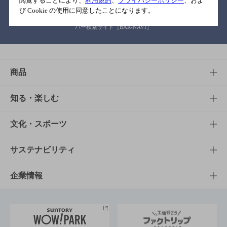
閲覧することにより、
利用規約
、
プライバシーポリシー
、およ
び Cookie の使用に同意したことになります。
バー検索サイト［BAR-NAVI］
商品
商品TOP
知る・楽しむ
商品一覧
知る・楽しむTOP
文化・スポーツ
商品発売情報
キャンペーン
文化・スポーツTOP
サステナビリティ
栄養成分一覧
工場見学
サントリーホール
サステナビリティTOP
企業情報
お料理・お酒レシピ
サントリー美術館
トップメッセージ
企業情報TOP
地域情報
サントリーサンバーズ大阪
サントリーが考えるサステナビリティ経営
企業概要