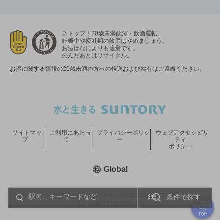
ストップ！20歳未満飲酒・飲酒運転。
妊娠中や授乳期の飲酒はやめましょう。
お酒はなによりも適量です。
のんだあとはリサイクル。
お酒に関する情報の20歳未満の方への転送および共有はご遠慮ください。
サイトマッ
ご利用にあたっ
プライバシーポリシ
ウェブアクセシビリ
プ
て
ー
ティ
ポリシー
新しいウィンドウで開く
Global
COPYRIGHT © SUNTORY HOLDINGS LIMITED.
条件で探す
ALL RIGHTS RESERVED.