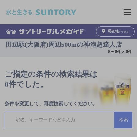
このページの本文へ移動
メニュ
現在地
から探す
田辺駅(大阪府)周辺500mの神泡超達人店
0
～
0
0
件 ／
件
ご指定の条件の検索結果は
0件でした。
条件を変更して、再度検索してください。