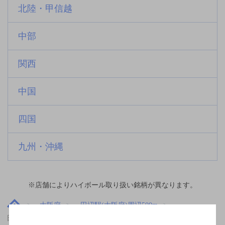
北陸・甲信越
中部
関西
中国
四国
九州・沖縄
※店舗によりハイボール取り扱い銘柄が異なります。
大阪府
田辺駅(大阪府)周辺500m
田辺駅(大阪府)周辺500mの神泡超達人店