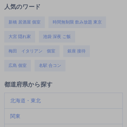
人気のワード
新橋 居酒屋 個室
時間無制限 飲み放題 東京
大宮 隠れ家
池袋 深夜 ご飯
梅田 イタリアン 個室
銀座 接待
広島 個室
名駅 合コン
都道府県から探す
北海道・東北
関東