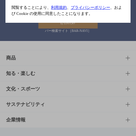
関連リンク
閲覧することにより、
利用規約
、
プライバシーポリシー
、およ
び Cookie の使用に同意したことになります。
バー検索サイト［BAR-NAVI］
商品
商品TOP
知る・楽しむ
商品一覧
知る・楽しむTOP
文化・スポーツ
商品発売情報
キャンペーン
文化・スポーツTOP
サステナビリティ
栄養成分一覧
工場見学
サントリーホール
サステナビリティTOP
企業情報
お料理・お酒レシピ
サントリー美術館
トップメッセージ
企業情報TOP