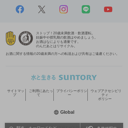
ストップ！20歳未満飲酒・飲酒運転。
妊娠中や授乳期の飲酒はやめましょう。
お酒はなによりも適量です。
のんだあとはリサイクル。
お酒に関する情報の20歳未満の方への転送および共有はご遠慮ください。
サイトマッ
ご利用にあたっ
プライバシーポリシ
ウェブアクセシビリ
プ
て
ー
ティ
ポリシー
新しいウィンドウで開く
Global
COPYRIGHT © SUNTORY HOLDINGS LIMITED.