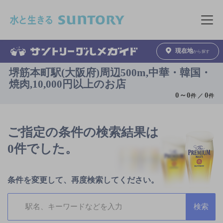
このページの本文へ移動
メニュ
現在地
から探す
堺筋本町駅(大阪府)周辺500m,中華・韓国・
焼肉,10,000円以上のお店
0
～
0
0
件 ／
件
ご指定の条件の検索結果は
0件でした。
条件を変更して、再度検索してください。