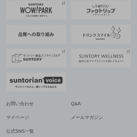
地域情報
サントリーサンバーズ大阪
サントリーが考えるサステナビリティ経営
企業概要
東京サントリーサンゴリアス
ESG情報ポータル
グループ企業一覧
サントリースポーツ
サステナビリティストーリーズ
事業所一覧
採用情報
お問い合わせ
Q&A
マイページ
メールマガジン
公式SNS一覧