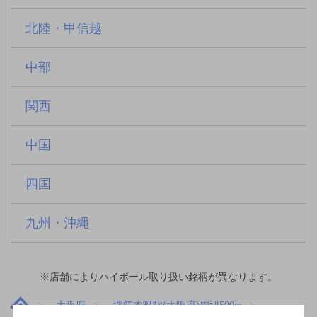
北陸・甲信越
中部
関西
中国
四国
九州・沖縄
※店舗によりハイボール取り扱い銘柄が異なります。
大阪府
堺筋本町駅(大阪府)周辺500m