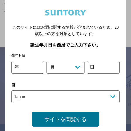
堺筋本町駅(大阪府)周辺500m,中華・韓国・焼肉,10,000円以上のお
店
関連ページ
このサイトにはお酒に関する情報が含まれているため、
20
歳以上の方を対象としています。
誕生年月日を西暦でご入力下さい。
生年月日
年
日
月
サイトマップ
ご意見・ご感想
利用規約
※それぞれのお店のメニューや営業時間などの掲載情報については、
国
予告なしに変更されることがありますので、
念のためお店にご確認の上ご来店くださいますようお願い申し上げま
す。
情報提供：ぐるなび
サイトを閲覧する