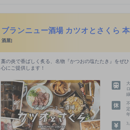
ブランニュー酒場 カツオとさくら 
酒屋]
藁の炎で香ばしく炙る、名物『かつおの塩たたき』をぜひ
心にご提供します！
線
不
3