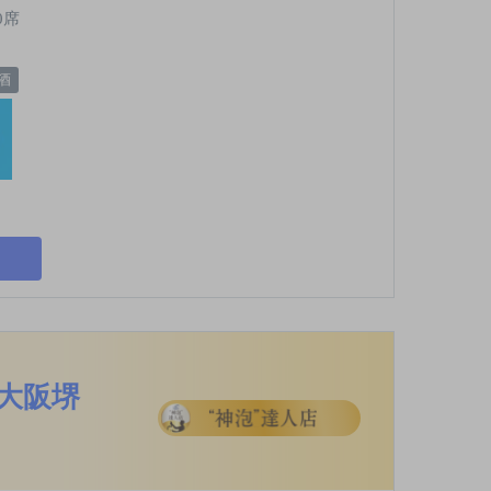
0席
酒
大阪堺