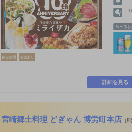
1
飲めるお
飲み放題
個室あり
詳細を見る
宮崎郷土料理 どぎゃん 博労町本店
[居