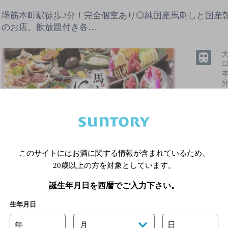
堺筋本町駅徒歩2分！完全個室あり◎純国産馬刺しと国産
のお店。飲放題付き各…
無
3
6
このサイトにはお酒に関する情報が含まれているため、
20歳以上の方を対象としています。
飲めるお
誕生年月日を西暦でご入力下さい。
飲み放題
個室あり
生年月日
年
日
月