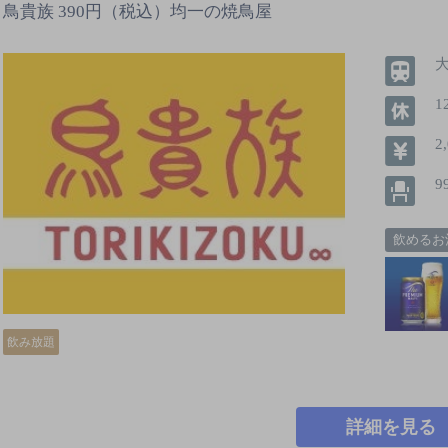
鳥貴族 390円（税込）均一の焼鳥屋
1
2
9
飲めるお
飲み放題
詳細を見る