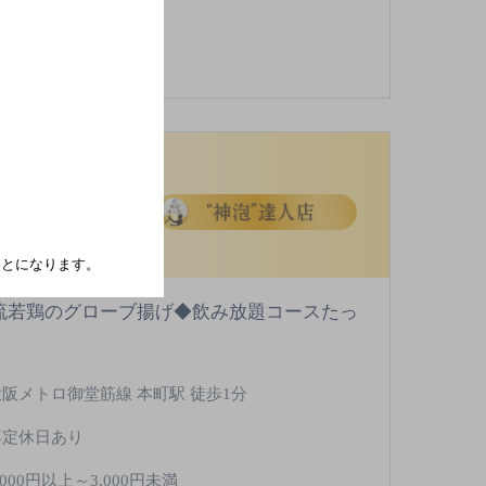
店
[居酒
たことになります。
流若鶏のグローブ揚げ◆飲み放題コースたっ
大阪メトロ御堂筋線 本町駅 徒歩1分
不定休日あり
,000円以上～3,000円未満