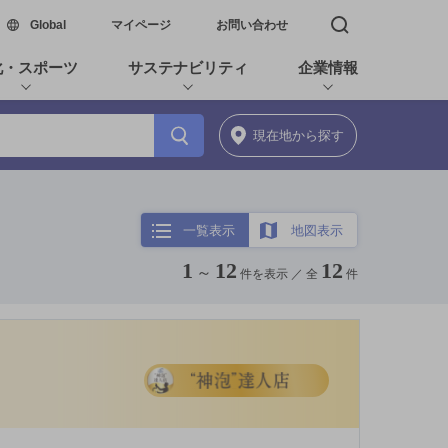
新しいウィンドウで開く
Global
マイページ
お問い合わせ
検索窓を開く
化・スポーツ
サステナビリティ
企業情報
現在地
から探す
一覧表示
地図表示
1
12
12
～
件を表示 ／
全
件