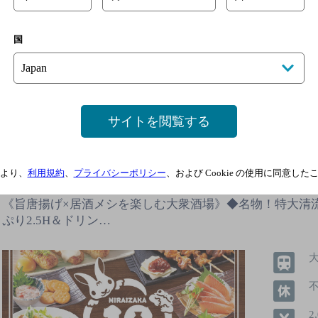
詳細を見る
国
サイトを閲覧する
旨唐揚げと居酒メシ ミライザカ 本町
屋]
より、
利用規約
、
プライバシーポリシー
、および Cookie の使用に同意し
《旨唐揚げ×居酒メシを楽しむ大衆酒場》◆名物！特大清
ぷり2.5H＆ドリン…
2