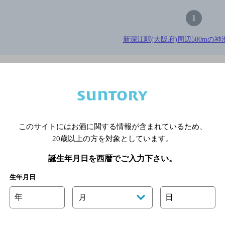
1
新深江駅(大阪府)周辺500mの神
※店舗によりハイボール取り扱い銘
関連ページ
このサイトにはお酒に関する情報が含まれているため、
20歳以上の方を対象としています。
誕生年月日を西暦でご入力下さい。
生年月日
年
日
月
サイトマップ
ご意見・ご感想
利用規約