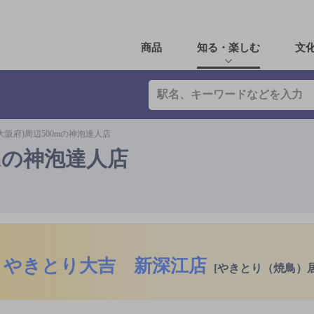
商品
知る・楽しむ
文
大阪府)周辺500mの神泡達人店
0mの神泡達人店
やきとり大吉 新深江店
[やきとり（焼鳥）居