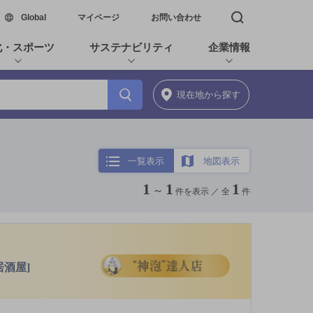
新しいウィンドウで開く
Global
マイページ
お問い合わせ
検索窓を開く
化・スポーツ
サステナビリティ
企業情報
現在地
から探す
一覧表示
地図表示
1
1
1
～
件を表示 ／
全
件
酒屋]