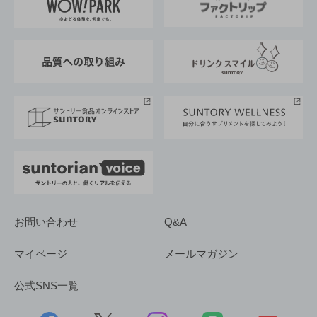
地域情報
サントリーサンバーズ大阪
サントリーが考えるサステナビリティ経営
企業概要
東京サントリーサンゴリアス
ESG情報ポータル
グループ企業一覧
サントリースポーツ
サステナビリティストーリーズ
事業所一覧
採用情報
お問い合わせ
Q&A
マイページ
メールマガジン
公式SNS一覧