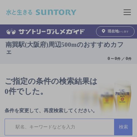
このページの本文へ移動
メニュ
現在地
から探す
南巽駅(大阪府)周辺500mのおすすめカフ
ェ
0
～
0
0
件 ／
件
ご指定の条件の検索結果は
0件でした。
条件を変更して、再度検索してください。