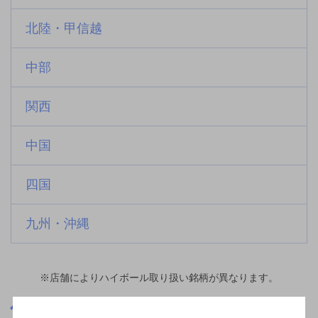
北陸・甲信越
中部
関西
中国
四国
九州・沖縄
※店舗によりハイボール取り扱い銘柄が異なります。
大阪府
南巽駅(大阪府)周辺500m