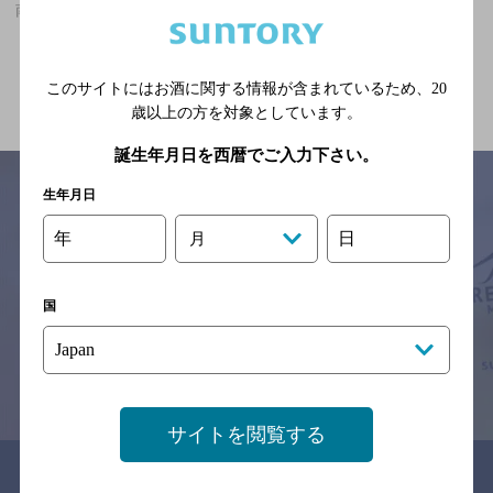
南巽駅(大阪府)周辺500mのおすすめカフェ
関連ページ
このサイトにはお酒に関する情報が含まれているため、
20
歳以上の方を対象としています。
誕生年月日を西暦でご入力下さい。
生年月日
年
日
月
サイトマップ
ご意見・ご感想
利用規約
※それぞれのお店のメニューや営業時間などの掲載情報については、
予告なしに変更されることがありますので、
国
念のためお店にご確認の上ご来店くださいますようお願い申し上げま
す。
情報提供：ぐるなび
サイトを閲覧する
関連リンク