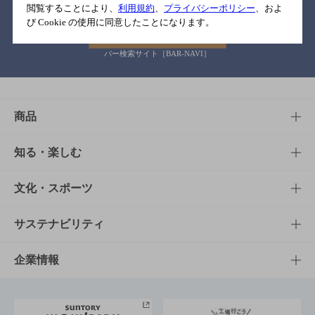
閲覧することにより、
利用規約
、
プライバシーポリシー
、およ
び Cookie の使用に同意したことになります。
バー検索サイト［BAR-NAVI］
商品
商品TOP
知る・楽しむ
商品一覧
知る・楽しむTOP
文化・スポーツ
商品発売情報
キャンペーン
文化・スポーツTOP
サステナビリティ
栄養成分一覧
工場見学
サントリーホール
サステナビリティTOP
企業情報
お料理・お酒レシピ
サントリー美術館
トップメッセージ
企業情報TOP