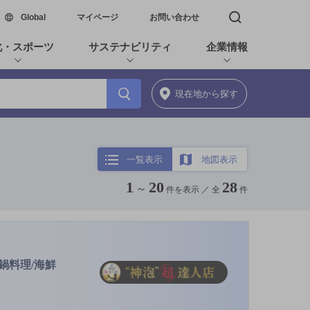
新しいウィンドウで開く
Global
マイページ
お問い合わせ
検索窓を開く
化・スポーツ
サステナビリティ
企業情報
現在地
から探す
一覧表示
地図表示
1
20
28
～
件を表示 ／
全
件
[鍋料理/海鮮