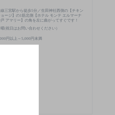
各線三宮駅から徒歩5分／生田神社西側の【チキン
ジョージ】の1筋北側【ホテル モンテ エルマーナ
神戸 アマリー】の角を左に曲がってすぐです！
日曜(祝日はお問い合わせください）
,000円以上～5,000円未満
2席
酒