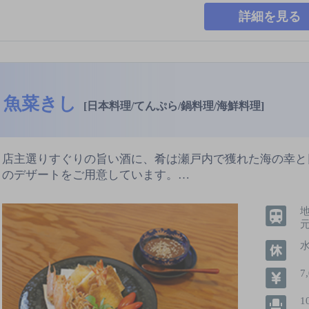
詳細を見る
魚菜きし
[日本料理/てんぷら/鍋料理/海鮮料理]
店主選りすぐりの旨い酒に、肴は瀬戸内で獲れた海の幸と
のデザートをご用意しています。…
7
1