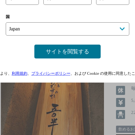
国
西明石 酒菜とおむすび 吾半
[創作和食
西明石、山形銘柄米つや姫で握るおむすびと創作和食の店
サイトを閲覧する
を！料理にかける情熱が…
より、
利用規約
、
プライバシーポリシー
、および Cookie の使用に同意し
5
2
飲めるお