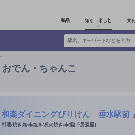
商品
知る・楽しむ
文
こ
・おでん・ちゃんこ
和楽ダイニングびりけん 垂水駅前
料理/焼き鳥/串焼き/炭火焼き/串揚げ/居酒屋]