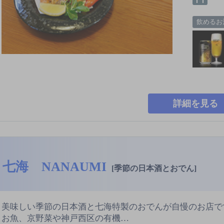
飲めるお
詳細を見る
七海 NANAUMI
[季節の日本酒とおでん]
美味しい季節の日本酒と七海特製のおでんが自慢のお店で
お魚、京野菜や神戸西区の有機…