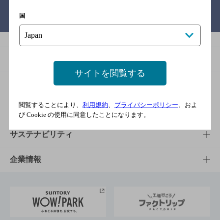
バー検索サイト［BAR-NAVI］
国
商品
サイトを閲覧する
商品TOP
知る・楽しむ
閲覧することにより、
利用規約
、
プライバシーポリシー
、およ
商品一覧
知る・楽しむTOP
文化・スポーツ
び Cookie の使用に同意したことになります。
商品発売情報
キャンペーン
文化・スポーツTOP
サステナビリティ
栄養成分一覧
工場見学
サントリーホール
サステナビリティTOP
企業情報
お料理・お酒レシピ
サントリー美術館
トップメッセージ
企業情報TOP
地域情報
サントリーサンバーズ大阪
サントリーが考えるサステナビリティ経営
企業概要