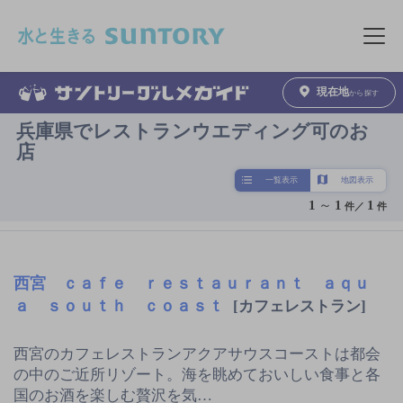
このページの本文へ移動
メニュ
現在地
から探す
兵庫県でレストランウエディング可のお
店
一覧表示
地図表示
1
～
1
1
件／
件
西宮 ｃａｆｅ ｒｅｓｔａｕｒａｎｔ ａｑｕ
ａ ｓｏｕｔｈ ｃｏａｓｔ
[カフェレストラン]
西宮のカフェレストランアクアサウスコーストは都会
の中のご近所リゾート。海を眺めておいしい食事と各
国のお酒を楽しむ贅沢を気…