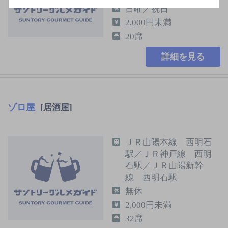
日曜／祝日
2,000円未満
20席
詳細を見る
ゾロ屋
[居酒屋]
ＪＲ山陽本線 西明石
駅／ＪＲ神戸線 西明
石駅／ＪＲ山陽新幹
線 西明石駅
無休
2,000円未満
32席