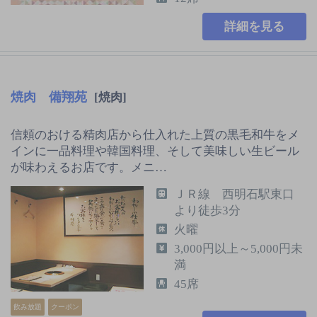
詳細を見る
焼肉 備翔苑
[焼肉]
信頼のおける精肉店から仕入れた上質の黒毛和牛をメ
インに一品料理や韓国料理、そして美味しい生ビール
が味わえるお店です。メニ…
ＪＲ線 西明石駅東口
より徒歩3分
火曜
3,000円以上～5,000円未
満
45席
飲み放題
クーポン