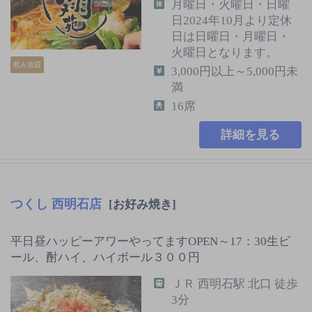
月曜日・火曜日・日曜
日2024年10月より定休
日は日曜日・月曜日・
火曜日となります。
飲み放題
3,000円以上～5,000円未
満
16席
詳細を見る
つくし 西明石店
[お好み焼き]
平日昼ハッピーアワーやってますOPEN～17：30生ビ
ール、酎ハイ、ハイボール３００円
ＪＲ 西明石駅 北口 徒歩
3分