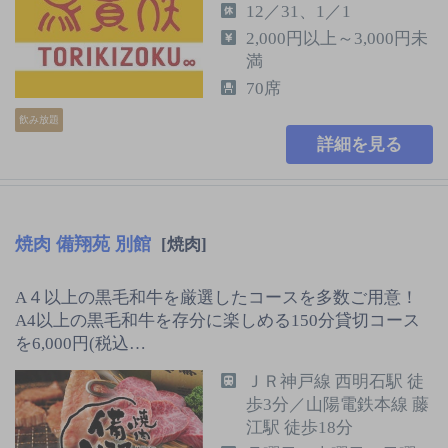
12／31、1／1
2,000円以上～3,000円未
満
70席
飲み放題
詳細を見る
焼肉 備翔苑 別館
[焼肉]
A４以上の黒毛和牛を厳選したコースを多数ご用意！
A4以上の黒毛和牛を存分に楽しめる150分貸切コース
を6,000円(税込…
ＪＲ神戸線 西明石駅 徒
歩3分／山陽電鉄本線 藤
江駅 徒歩18分