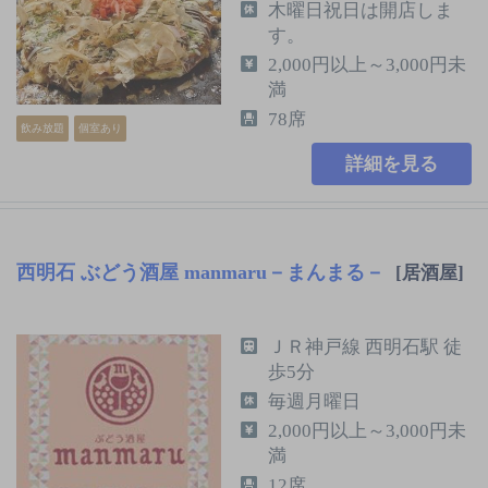
木曜日祝日は開店しま
す。
2,000円以上～3,000円未
満
78席
飲み放題
個室あり
詳細を見る
西明石 ぶどう酒屋 manmaru－まんまる－
[居酒屋]
ＪＲ神戸線 西明石駅 徒
歩5分
毎週月曜日
2,000円以上～3,000円未
満
12席