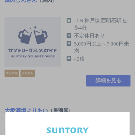
焼肉しんさん
[焼肉]
ＪＲ神戸線 西明石駅 徒
歩4分
不定休日あり
5,000円以上～7,000円未
満
42席
飲み放題
個室あり
詳細を見る
大衆酒場よりあい
[居酒屋]
ＪＲ山陽本線 西明石