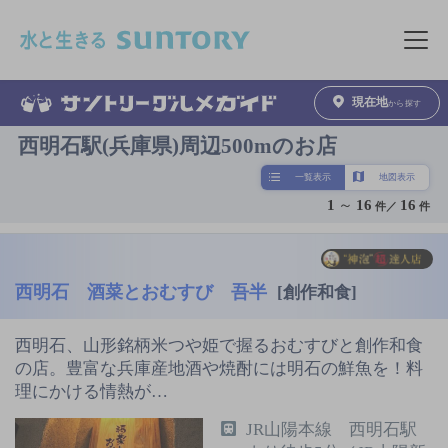
このページの本文へ移動
メニュ
現在地
から探す
西明石駅(兵庫県)周辺500mのお店
一覧表示
地図表示
1
～
16
16
件／
件
西明石 酒菜とおむすび 吾半
[創作和食]
西明石、山形銘柄米つや姫で握るおむすびと創作和食
の店。豊富な兵庫産地酒や焼酎には明石の鮮魚を！料
理にかける情熱が…
JR山陽本線 西明石駅