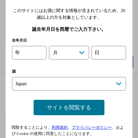
駅／ＪＲ神戸線 西明
石駅／ＪＲ山陽新幹
このサイトにはお酒に関する情報が含まれているため、
20
線 西明石駅
歳以上の方を対象としています。
無休
誕生年月日を西暦でご入力下さい。
2,000円以上～3,000円未
満
生年月日
50席
年
日
月
詳細を見る
国
くいもんばぁ
[居酒屋]
サイトを閲覧する
ＪＲ山陽本線 西明石
駅／ＪＲ神戸線 西明
石駅／ＪＲ山陽新幹
閲覧することにより、
利用規約
、
プライバシーポリシー
、およ
び Cookie の使用に同意したことになります。
線 西明石駅