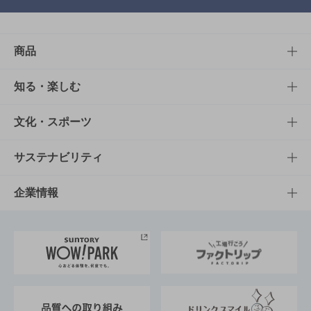
商品
商品TOP
知る・楽しむ
商品一覧
知る・楽しむTOP
文化・スポーツ
商品発売情報
キャンペーン
文化・スポーツTOP
サステナビリティ
栄養成分一覧
工場見学
サントリーホール
サステナビリティTOP
企業情報
お料理・お酒レシピ
サントリー美術館
トップメッセージ
企業情報TOP
地域情報
サントリーサンバーズ大阪
サントリーが考えるサステナビリティ経営
企業概要
東京サントリーサンゴリアス
ESG情報ポータル
グループ企業一覧