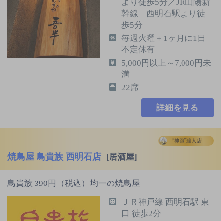
より徒歩5分／JR山陽新
幹線 西明石駅より徒
歩5分
毎週火曜＋1ヶ月に1日
不定休有
5,000円以上～7,000円未
満
22席
詳細を見る
焼鳥屋 鳥貴族 西明石店
[居酒屋]
鳥貴族 390円（税込）均一の焼鳥屋
ＪＲ神戸線 西明石駅 東
口 徒歩2分