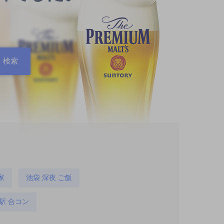
家
池袋 深夜 ご飯
駅 合コン