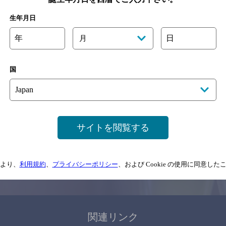
関連ページ
生年月日
年
日
月
国
サイトマップ
ご意見・ご感想
利用規約
サイトを閲覧する
情報については、
予告なしに変更されることがありますので、
念のためお店にご確
より、
利用規約
、
プライバシーポリシー
、および Cookie の使用に同意し
情報提供：ぐるなび
関連リンク