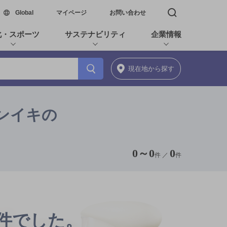
新しいウィンドウで開く
Global
マイページ
お問い合わせ
検索窓を開く
化・スポーツ
サステナビリティ
企業情報
現在地
から探す
フンイキの
0
～
0
0
件 ／
件
0件でした。