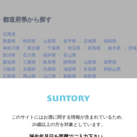
都道府県から探す
北海道
青森県
秋田県
山形県
岩手県
宮城県
福島県
神奈川県
東京都
千葉県
埼玉県
群馬県
栃木県
茨城
新潟県
石川県
福井県
富山県
愛知県
三重県
岐阜県
静岡県
山梨県
長野県
大阪府
京都府
兵庫県
滋賀県
奈良県
和歌山県
広島県
岡山県
山口県
島根県
鳥取県
徳島県
香川県
愛媛県
高知県
福岡県
佐賀県
長崎県
熊本県
大分県
宮崎県
鹿児島
沖縄県
このサイトにはお酒に関する情報が含まれているため、
20歳以上の方を対象としています。
※店舗によりハイボール取り扱い銘
誕生年月日を西暦でご入力下さい。