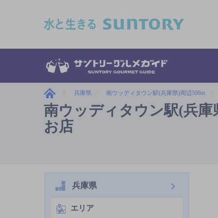
このページの本文へ移動
兵庫県
南ウッディタウン駅(兵庫県)周辺500m
南ウッディタウン駅(兵庫
お店
兵庫県
エリア