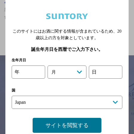
奈良県
新王寺駅(奈良県)周辺500m
新王寺駅(奈良県)周辺500m,マスターズドリームが飲める,深夜まで
食事のできるお店,10,000円以上のお店
このサイトにはお酒に関する情報が含まれているため、
20
関連ページ
歳以上の方を対象としています。
誕生年月日を西暦でご入力下さい。
生年月日
年
日
月
サイトマップ
ご意見・ご感想
利用規約
※それぞれのお店のメニューや営業時間などの掲載情報については、
国
予告なしに変更されることがありますので、
念のためお店にご確認の上ご来店くださいますようお願い申し上げま
す。
情報提供：ぐるなび
サイトを閲覧する