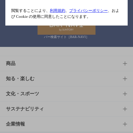
関連リンク
閲覧することにより、
利用規約
、
プライバシーポリシー
、およ
び Cookie の使用に同意したことになります。
バー検索サイト［BAR-NAVI］
商品
商品TOP
知る・楽しむ
商品一覧
知る・楽しむTOP
文化・スポーツ
商品発売情報
キャンペーン
文化・スポーツTOP
サステナビリティ
栄養成分一覧
工場見学
サントリーホール
サステナビリティTOP
企業情報