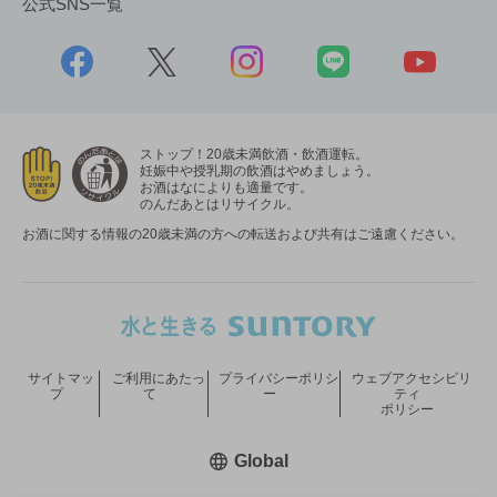
公式SNS一覧
ストップ！20歳未満飲酒・飲酒運転。
妊娠中や授乳期の飲酒はやめましょう。
お酒はなによりも適量です。
のんだあとはリサイクル。
お酒に関する情報の20歳未満の方への転送および共有はご遠慮ください。
サイトマッ
ご利用にあたっ
プライバシーポリシ
ウェブアクセシビリ
プ
て
ー
ティ
ポリシー
新しいウィンドウで開く
Global