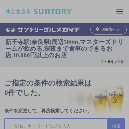
このページの本文へ移動
メニュ
現在地
から探す
新王寺駅(奈良県)周辺500m,マスターズドリ
ームが飲める,深夜まで食事のできるお
店,10,000円以上のお店
0
～
0
0
件 ／
件
ご指定の条件の検索結果は
0件でした。
条件を変更して、再度検索してください。