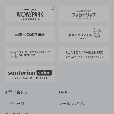
お料理・お酒レシピ
サントリー美術館
トップメッセージ
企業情報TOP
地域情報
サントリーサンバーズ大阪
サントリーが考えるサステナビリティ経営
企業概要
東京サントリーサンゴリアス
ESG情報ポータル
グループ企業一覧
サントリースポーツ
サステナビリティストーリーズ
事業所一覧
採用情報
お問い合わせ
Q&A
マイページ
メールマガジン