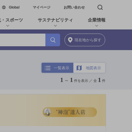
新しいウィンドウで開く
Global
マイページ
お問い合わせ
検索窓を開く
化・スポーツ
サステナビリティ
企業情報
現在地
から探す
一覧表示
地図表示
1
1
1
～
件を表示 ／
全
件