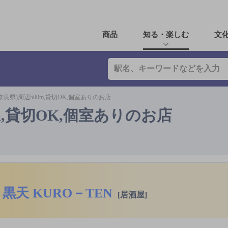
商品
知る・楽しむ
文
奈良県)周辺500m,貸切OK,個室ありのお店
m,貸切OK,個室ありのお店
黒天 KURO－TEN
[居酒屋]