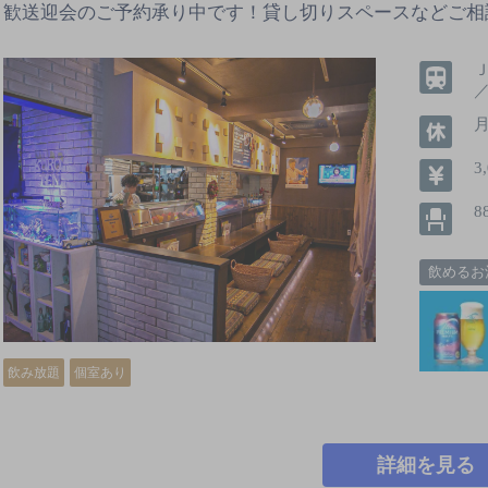
歓送迎会のご予約承り中です！貸し切りスペースなどご相
3
8
飲めるお
飲み放題
個室あり
詳細を見る