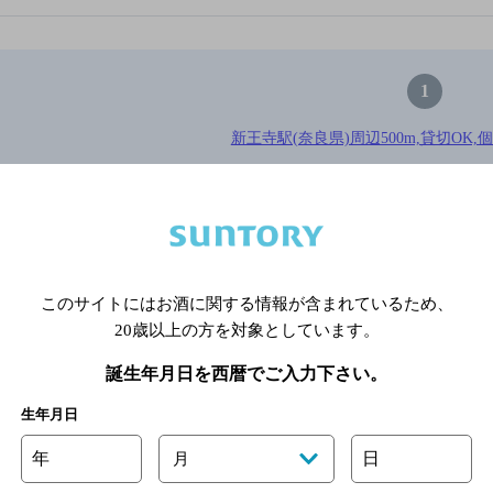
1
新王寺駅(奈良県)周辺500m,貸切OK,
※店舗によりハイボール取り扱い銘
関連ページ
このサイトにはお酒に関する情報が含まれているため、
20歳以上の方を対象としています。
誕生年月日を西暦でご入力下さい。
生年月日
年
日
月