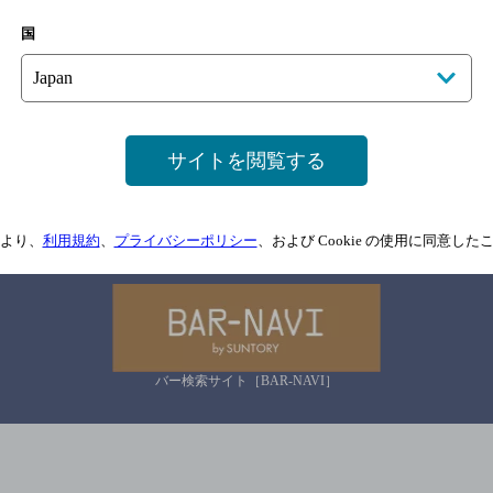
国
サイトマップ
ご意見・ご感想
利用規約
情報については、
予告なしに変更されることがありますので、
念のためお店にご確
情報提供：ぐるなび
サイトを閲覧する
関連リンク
より、
利用規約
、
プライバシーポリシー
、および Cookie の使用に同意し
バー検索サイト［BAR-NAVI］