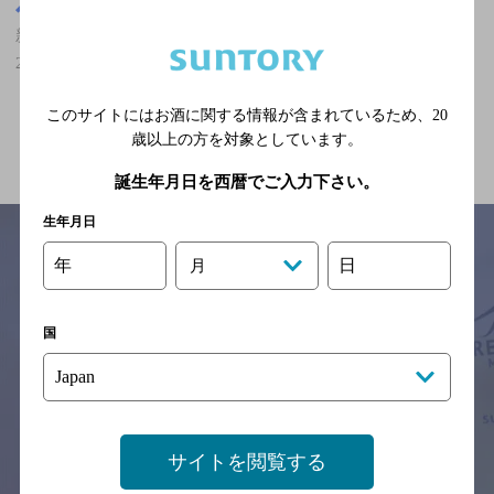
奈良県
新王寺駅(奈良県)周辺500m
新王寺駅(奈良県)周辺500m,マスターズドリームが飲める,結婚式の
2次会におすすめのお店
このサイトにはお酒に関する情報が含まれているため、
20
関連ページ
歳以上の方を対象としています。
誕生年月日を西暦でご入力下さい。
生年月日
年
日
月
サイトマップ
ご意見・ご感想
利用規約
※それぞれのお店のメニューや営業時間などの掲載情報については、
国
予告なしに変更されることがありますので、
念のためお店にご確認の上ご来店くださいますようお願い申し上げま
す。
情報提供：ぐるなび
サイトを閲覧する