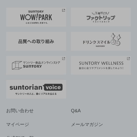
お料理・お酒レシピ
サントリー美術館
トップメッセージ
企業情報TOP
地域情報
サントリーサンバーズ大阪
サントリーが考えるサステナビリティ経営
企業概要
東京サントリーサンゴリアス
ESG情報ポータル
グループ企業一覧
サントリースポーツ
サステナビリティストーリーズ
事業所一覧
採用情報
お問い合わせ
Q&A
マイページ
メールマガジン