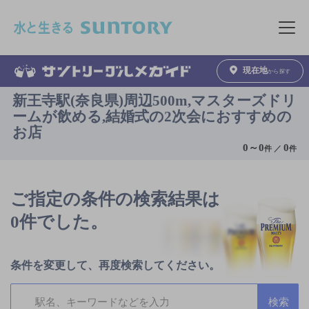
このページの本文へ移動
メニュ
現在地
から探す
新王寺駅(奈良県)周辺500m,マスターズドリ
ームが飲める,結婚式の2次会におすすめの
お店
0
～
0
0
件 ／
件
ご指定の条件の検索結果は
0件でした。
条件を変更して、再度検索してください。