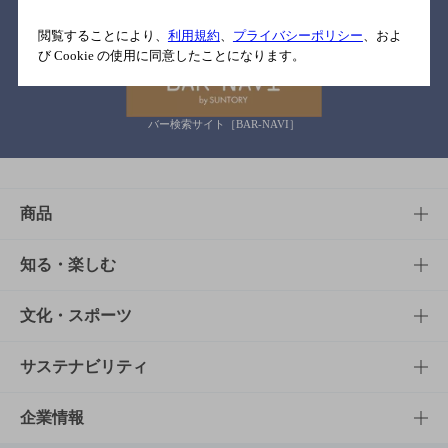
関連リンク
閲覧することにより、
利用規約
、
プライバシーポリシー
、およ
び Cookie の使用に同意したことになります。
バー検索サイト［BAR-NAVI］
商品
商品TOP
知る・楽しむ
商品一覧
知る・楽しむTOP
文化・スポーツ
商品発売情報
キャンペーン
文化・スポーツTOP
サステナビリティ
栄養成分一覧
工場見学
サントリーホール
サステナビリティTOP
企業情報