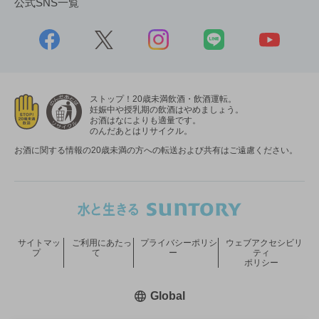
公式SNS一覧
ストップ！20歳未満飲酒・飲酒運転。
妊娠中や授乳期の飲酒はやめましょう。
お酒はなによりも適量です。
のんだあとはリサイクル。
お酒に関する情報の20歳未満の方への転送および共有はご遠慮ください。
サイトマッ
ご利用にあたっ
プライバシーポリシ
ウェブアクセシビリ
プ
て
ー
ティ
ポリシー
新しいウィンドウで開く
Global