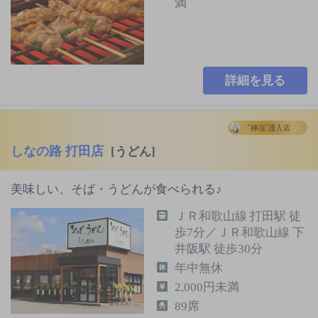
満
詳細を見る
しなの路 打田店
[うどん]
美味しい、そば・うどんが食べられる♪
ＪＲ和歌山線 打田駅 徒
歩7分／ＪＲ和歌山線 下
井阪駅 徒歩30分
年中無休
2,000円未満
89席