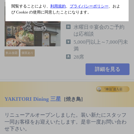
ＪＲ 和歌山駅 車10分／
閲覧することにより、
利用規約
、
プライバシーポリシー
、およ
南海本線 和歌山市駅 車
び Cookie の使用に同意したことになります。
5分
水曜日※宴会のご予約
は応相談
5,000円以上～7,000円未
満
飲み放題
個室あり
28席
詳細を見る
YAKITORI Dining 三星
[焼き鳥]
リニューアルオープンしました。装い新たにスタッフ
一同お客様をお迎えいたします。是非一度お問い合わ
せ下さい。