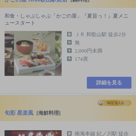
和食・しゃぶしゃぶ「かごの屋」『夏旨っ！』夏メニ
ュースタート
ＪＲ 和歌山駅 徒歩2分
無
2,000円未満
174席
詳細を見る
旬彩 星楽風
[海鮮料理]
南海本線 紀ノ川駅 徒歩