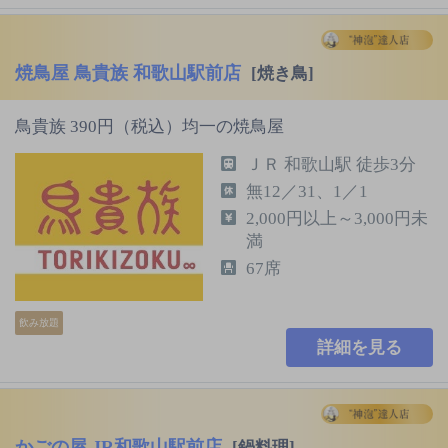
焼鳥屋 鳥貴族 和歌山駅前店
[焼き鳥]
鳥貴族 390円（税込）均一の焼鳥屋
ＪＲ 和歌山駅 徒歩3分
無12／31、1／1
2,000円以上～3,000円未
満
67席
飲み放題
詳細を見る
かごの屋 JR和歌山駅前店
[鍋料理]