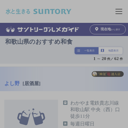
このページの本文へ移動
メニュ
現在地
から探す
和歌山県のおすすめ和食
一覧表示
地図表示
1
～
20
62
件／
件
よし野
[居酒屋]
わかやま電鉄貴志川線
和歌山駅 中央（西）口
徒歩11分
毎週日曜日