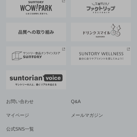
地域情報
サントリーサンバーズ大阪
サントリーが考えるサステナビリティ経営
企業概要
東京サントリーサンゴリアス
ESG情報ポータル
グループ企業一覧
サントリースポーツ
サステナビリティストーリーズ
事業所一覧
採用情報
お問い合わせ
Q&A
マイページ
メールマガジン
公式SNS一覧