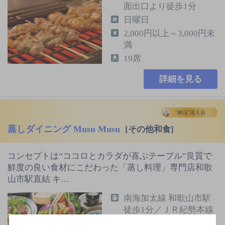
面出口より徒歩1分
日曜日
2,000円以上～3,000円未
満
19席
詳細を見る
蒸しダイニング Musu Musu
[その他和食]
コンセプトは“ココロとカラダが喜ぶテーブル”良質で
鮮度の良い食材にこだわった「蒸し料理」専門店和歌
山市駅直結 キ…
南海加太線 和歌山市駅
徒歩1分／ＪＲ紀勢本線
和歌山市駅 徒歩1分