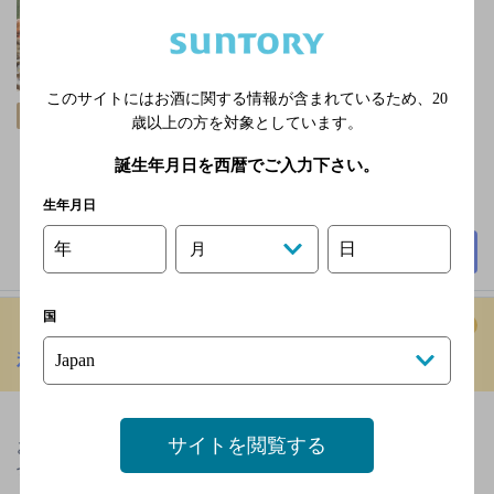
不定休日あり※年末年
始のご予約はお電話で
お問い合わせください
※定休日はキーノ和歌
このサイトにはお酒に関する情報が含まれているため、
20
飲み放題
山に準じます
歳以上の方を対象としています。
2,000円以上～3,000円未
誕生年月日を西暦でご入力下さい。
満
48席
生年月日
年
日
月
詳細を見る
国
和飾 義三
[日本料理]
【県民文化会館近く】鮮度にこだわった料理と厳選の
サイトを閲覧する
お酒♪■お弁当の注文承っております♪観光や会議、大
切なお集まりの…