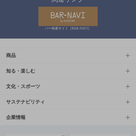
バー検索サイト［BAR-NAVI］
商品
商品TOP
知る・楽しむ
商品一覧
知る・楽しむTOP
文化・スポーツ
商品発売情報
キャンペーン
文化・スポーツTOP
サステナビリティ
栄養成分一覧
工場見学
サントリーホール
サステナビリティTOP
企業情報
お料理・お酒レシピ
サントリー美術館
トップメッセージ
企業情報TOP