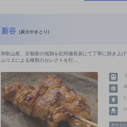
新谷
[炭火やきとり]
和歌山産、京都産の地鶏を紀州備長炭にて丁寧に焼き上げ
ムリエによる種類のセレクトを行…
5
1
飲めるお