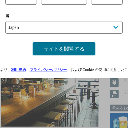
やき鳥 一代
[焼鳥居酒屋]
国
鹿児島から若鶏を直送で仕入れ、紀州備長炭でジューシー
す。木の香りも心地よく感じられ、…
サイトを閲覧する
より、
利用規約
、
プライバシーポリシー
、および Cookie の使用に同意し
2
2
飲めるお