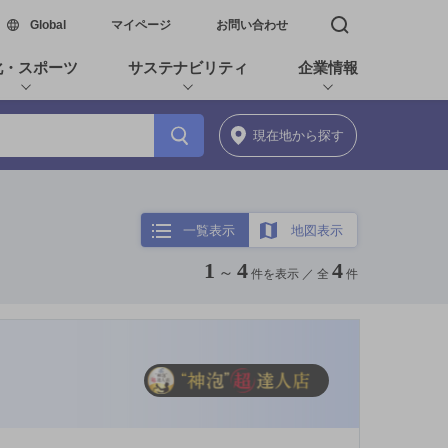
新しいウィンドウで開く
Global
マイページ
お問い合わせ
検索窓を開く
化・スポーツ
サステナビリティ
企業情報
現在地
から探す
一覧表示
地図表示
1
4
4
～
件を表示 ／
全
件