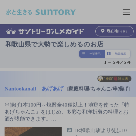
このページの本文へ移動
メニュ
現在地
から探す
和歌山県で大勢で楽しめるのお店
一覧表示
地図表示
1
～
5
5
件／
件
Nantookanall あげあげ
[家庭料理/ちゃんこ/串揚げ]
串揚げ1本100円～焼酎全40種以上！地鶏を使った『特
あげちゃんこ』をはじめ、多彩な和洋折衷の料理とお
酒が堪能できます。…
JR和歌山駅より徒歩10