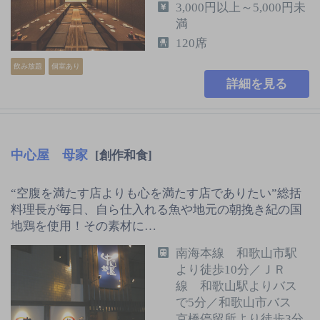
3,000円以上～5,000円未
満
120席
飲み放題
個室あり
詳細を見る
中心屋 母家
[創作和食]
“空腹を満たす店よりも心を満たす店でありたい”総括
料理長が毎日、自ら仕入れる魚や地元の朝挽き紀の国
地鶏を使用！その素材に…
南海本線 和歌山市駅
より徒歩10分／ＪＲ
線 和歌山駅よりバス
で5分／和歌山市バス
京橋停留所より徒歩3分