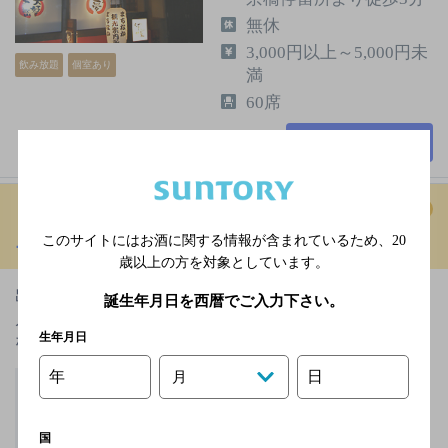
無休
3,000円以上～5,000円未
飲み放題
個室あり
満
60席
詳細を見る
ニイハオ 黒田本店
このサイトにはお酒に関する情報が含まれているため、
20
[中華料理]
歳以上の方を対象としています。
出来る限り和歌山の食材を用い、スパイスの効いた四
誕生年月日を西暦でご入力下さい。
川料理をベースにした本格中華がいただけます。中華
生年月日
なのにあっさりして飽きが…
年
日
月
ＪＲ阪和線 和歌山駅
東口より徒歩7分
不定休
国