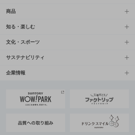
商品
商品TOP
知る・楽しむ
商品一覧
知る・楽しむTOP
文化・スポーツ
商品発売情報
キャンペーン
文化・スポーツTOP
サステナビリティ
栄養成分一覧
工場見学
サントリーホール
サステナビリティTOP
企業情報
お料理・お酒レシピ
サントリー美術館
トップメッセージ
企業情報TOP
地域情報
サントリーサンバーズ大阪
サントリーが考えるサステナビリティ経営
企業概要
東京サントリーサンゴリアス
ESG情報ポータル
グループ企業一覧
サントリースポーツ
サステナビリティストーリーズ
事業所一覧