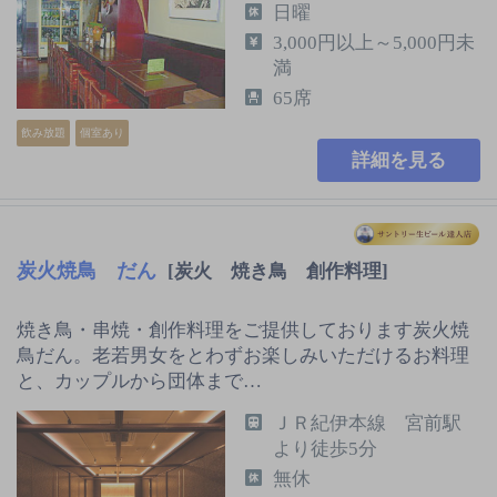
日曜
3,000円以上～5,000円未
満
65席
飲み放題
個室あり
詳細を見る
炭火焼鳥 だん
[炭火 焼き鳥 創作料理]
焼き鳥・串焼・創作料理をご提供しております炭火焼
鳥だん。老若男女をとわずお楽しみいただけるお料理
と、カップルから団体まで…
ＪＲ紀伊本線 宮前駅
より徒歩5分
無休